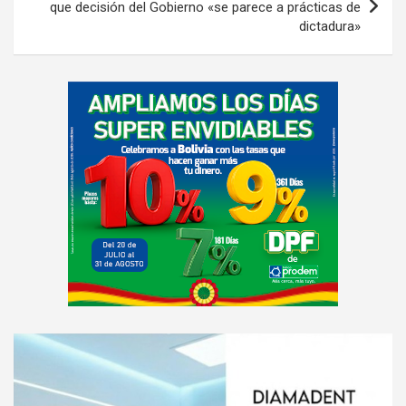
que decisión del Gobierno «se parece a prácticas de
dictadura»
A
d
v
e
r
t
i
s
e
m
e
A
n
d
t
v
: