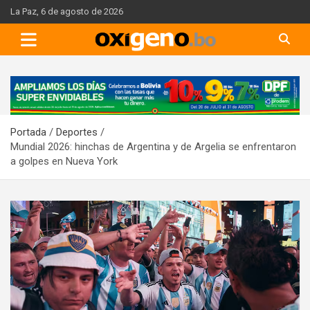
Skip
La Paz, 6 de agosto de 2026
to
content
A
d
v
Portada
Deportes
e
Mundial 2026: hinchas de Argentina y de Argelia se enfrentaron
r
a golpes en Nueva York
t
i
s
e
m
e
n
t