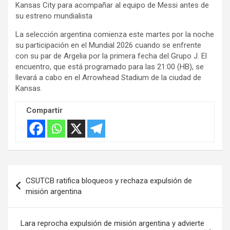
t
Kansas City para acompañar al equipo de Messi antes de
i
su estreno mundialista
s
La selección argentina comienza este martes por la noche
e
su participación en el Mundial 2026 cuando se enfrente
m
con su par de Argelia por la primera fecha del Grupo J. El
e
encuentro, que está programado para las 21:00 (HB), se
llevará a cabo en el Arrowhead Stadium de la ciudad de
n
Kansas.
t
:
Compartir
Navegación
CSUTCB ratifica bloqueos y rechaza expulsión de
de
misión argentina
entradas
Lara reprocha expulsión de misión argentina y advierte