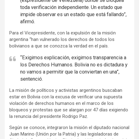
(expresidente de Venezuela) donde se bloquea
r
toda verificación independiente. Un estado que
t
impide observar es un estado que está fallando”,
i
afirmó.
s
Para el Vicepresidente, con la expulsión de la misión
e
argentina “han vulnerado los derechos de todos los
m
bolivianos a que se conozca la verdad en el país.
e
n
“Exigimos explicación, exigimos transparencia a
los Derechos Humanos. Bolivia no es dictadura y
t
no vamos a permitir que la conviertan en una”,
:
sentenció.
La misión de políticos y activistas argentinos buscaban
estar en Bolivia con la excusa de verificar una supuesta
violación de derechos humanos en el marco de los
bloqueos y protestas que se alargan por 47 días exigiendo
la renuncia del presidente Rodrigo Paz.
Según se conoce, integraron la misión el diputado nacional
Juan Marino (Unión por la Patria) y las legisladoras de