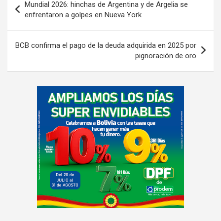
Mundial 2026: hinchas de Argentina y de Argelia se
de
enfrentaron a golpes en Nueva York
entradas
BCB confirma el pago de la deuda adquirida en 2025 por
pignoración de oro
A
d
v
e
r
t
i
s
e
m
e