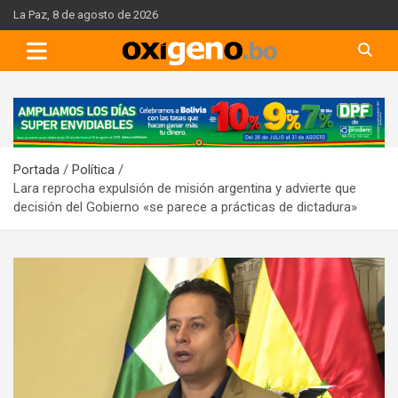
Skip
La Paz, 8 de agosto de 2026
to
content
A
d
v
Portada
Política
e
Lara reprocha expulsión de misión argentina y advierte que
r
decisión del Gobierno «se parece a prácticas de dictadura»
t
i
s
e
m
e
n
t