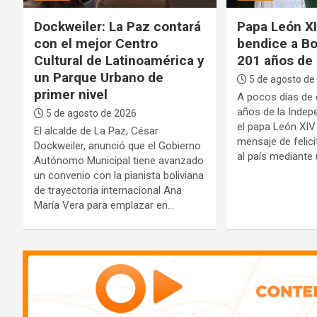
Dockweiler: La Paz contará
Papa León XIV
con el mejor Centro
bendice a Bo
Cultural de Latinoamérica y
201 años de
un Parque Urbano de
5 de agosto de
s
primer nivel
A pocos días de 
años de la Indepe
5 de agosto de 2026
el papa León XIV 
El alcalde de La Paz, César
mensaje de felici
Dockweiler, anunció que el Gobierno
al país mediante
Autónomo Municipal tiene avanzado
un convenio con la pianista boliviana
de trayectoria internacional Ana
e
María Vera para emplazar en…
A
d
v
e