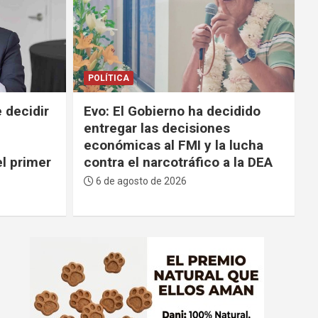
POLÍTICA
 decidir
Evo: El Gobierno ha decidido
entregar las decisiones
económicas al FMI y la lucha
l primer
contra el narcotráfico a la DEA
6 de agosto de 2026
A
d
v
e