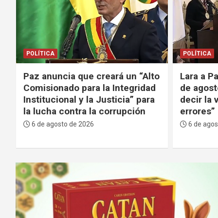
POLÍTICA
POLÍTICA
Paz anuncia que creará un “Alto
Lara a Pa
r
Comisionado para la Integridad
de agost
Institucional y la Justicia” para
decir la
la lucha contra la corrupción
errores”
6 de agosto de 2026
6 de agos
A
d
v
e