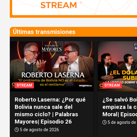
r
t
i
s
Últimas transmisiones
e
m
e
n
t
:
STREAM
STREAM
Roberto Laserna: ¿Por qué
¿Se salvó Bol
o
Bolivia nunca sale del
empieza la cr
mismo ciclo? | Palabras
Moral| Episo
Mayores| Episodio 26
5 de agosto de
5 de agosto de 2026