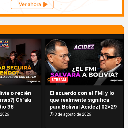
STREAM
ivia o recién
El acuerdo con el FMI y lo
isis?| Ch´aki
que realmente significa
dio 38
para Bolivia| Acidez| 02×29
 2026
3 de agosto de 2026