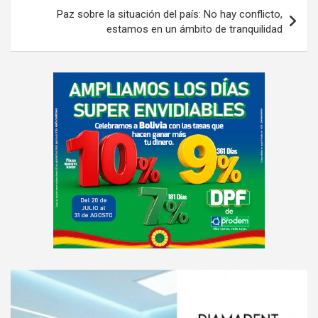
Paz sobre la situación del país: No hay conflicto,
estamos en un ámbito de tranquilidad
A
d
v
e
r
t
i
s
e
m
e
A
n
d
t
v