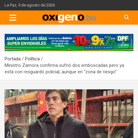
Skip
La Paz, 9 de agosto de 2026
to
content
A
d
v
Portada
Política
e
Ministro Zamora confirma sufrió dos emboscadas pero ya
r
está con resguardo policial, aunque en “zona de riesgo”
t
i
s
e
m
e
n
t