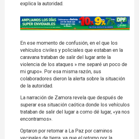
explica la autoridad.
A
d
v
En ese momento de confusión, en el que los
e
vehículos civiles y policiales que estaban en la
r
caravana trataban de salir del lugar ante la
t
violencia de los ataques » me separé un poco de
i
mi grupo». Por esa misma razón, sus
s
colaboradores dieron la alerta sobre la situación
e
de la autoridad.
m
La narración de Zamora revela que después de
e
superar esa situación caótica donde los vehículos
n
trataban de salir del lugar a como dé lugar, «ya nos
t
encontramos».
:
Optaron por retornar a La Paz por caminos
vecinales de tierra, ya que el retorno por la