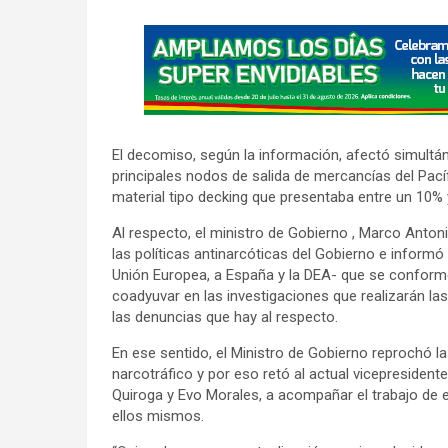
A
d
v
e
r
El decomiso, según la información, afectó simultán
t
principales nodos de salida de mercancías del Pac
i
material tipo decking que presentaba entre un 10% 
s
Al respecto, el ministro de Gobierno , Marco Anton
e
las políticas antinarcóticas del Gobierno e informó
m
Unión Europea, a España y la DEA- que se conforme 
e
coadyuvar en las investigaciones que realizarán las
las denuncias que hay al respecto.
n
t
En ese sentido, el Ministro de Gobierno reprochó la
:
narcotráfico y por eso retó al actual vicepresiden
Quiroga y Evo Morales, a acompañar el trabajo de e
ellos mismos.