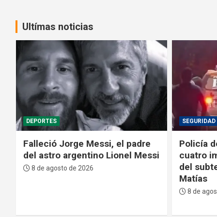
Ultímas noticias
SEGURIDAD
POLÍTICA
Policía de Brasil abate a tiros a
La Prime
i
cuatro implicados en la muerte
Sucre r
del subteniente Salazar en San
descendi
Matías
Serrano
8 de agosto de 2026
7 de agos