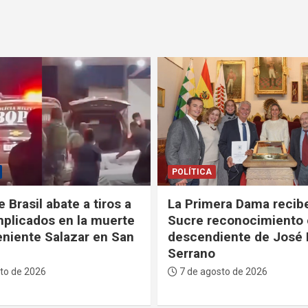
DEPORTES
ra Dama recibe en
La FBF da su respaldo 
econocimiento como
Infantino tras su fallido
ente de José Mariano
proyecto para privatiza
Mundial
to de 2026
7 de agosto de 2026