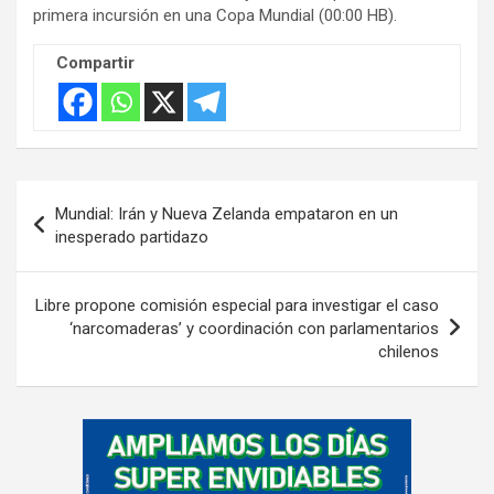
s
primera incursión en una Copa Mundial (00:00 HB).
e
m
Compartir
e
n
t
:
Navegación
Mundial: Irán y Nueva Zelanda empataron en un
de
inesperado partidazo
entradas
Libre propone comisión especial para investigar el caso
‘narcomaderas’ y coordinación con parlamentarios
chilenos
A
d
v