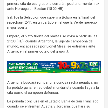
primera cita de ese grupo la cerrarán, posteriormente, Irak
ante Noruega en Boston (18:00 HB).
Irak fue la Selección que superó a Bolivia en la ‘final’ del
repechaje (2-1), en un partido en el que la Verde mereció
mejor suerte.
Empero, el plato fuerte del martes se vivirá a partir de las
21:00 (HB), cuando Argentina, la vigente campeona del
mundo, encabezada por Lionel Messi se estrenará ante
Argelia, en el primer cotejo del grupo J.
A
d
v
Argentina buscará romper una curiosa racha negativa: no
e
ha podido ganar en su debut mundialista cuando llega a la
r
cita como el campeón defensor.
t
La jornada concluirá en el Estadio Bahía de San Francisco
i
cuando se enfrenten Austria y Jordania, que hará su