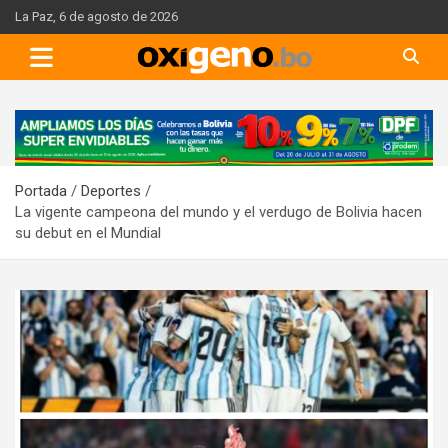
Skip
La Paz, 6 de agosto de 2026
to
content
A
d
v
Portada
Deportes
e
La vigente campeona del mundo y el verdugo de Bolivia hacen
r
su debut en el Mundial
t
i
s
e
m
e
n
t