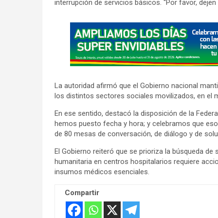
interrupción de servicios básicos. “Por favor, dejen 
A
d
v
e
r
La autoridad afirmó que el Gobierno nacional mant
t
los distintos sectores sociales movilizados, en e
i
En ese sentido, destacó la disposición de la Fede
s
hemos puesto fecha y hora; y celebramos que eso p
e
de 80 mesas de conversación, de diálogo y de soluc
m
El Gobierno reiteró que se prioriza la búsqueda de 
e
humanitaria en centros hospitalarios requiere acci
n
insumos médicos esenciales.
t
:
Compartir