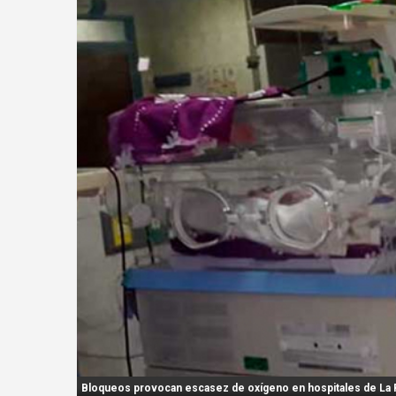
n
t
:
Bloqueos provocan escasez de oxígeno en hospitales de La Pa