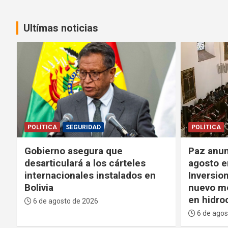
Ultímas noticias
POLÍTICA
POLÍTICA
Paz anuncia que el 11 de
Paz agra
agosto enviará la Ley de
“madurez
Inversiones a la ALP y promete
crisis” d
nuevo modelo de gobernanza
bloqueo
en hidrocarburos
6 de agos
6 de agosto de 2026