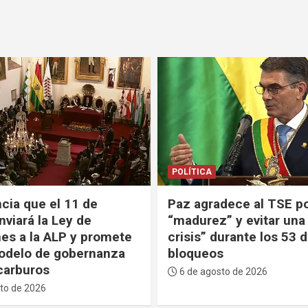
GENTE
POLÍTICA
dece al TSE por su
Paz explica que decidi
” y evitar una “mayor
el Ministerio de Turism
urante los 53 días de
una Agencia porque tu
s
buenos resultados en o
países
to de 2026
6 de agosto de 2026