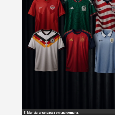
n
t
:
El Mundial arrancará a en una semana.