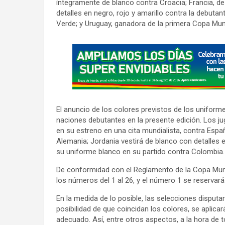
íntegramente de blanco contra Croacia; Francia, de
detalles en negro, rojo y amarillo contra la debuta
Verde; y Uruguay, ganadora de la primera Copa Mundi
A
d
v
e
r
El anuncio de los colores previstos de los uniform
t
naciones debutantes en la presente edición. Los 
i
en su estreno en una cita mundialista, contra Espa
s
Alemania; Jordania vestirá de blanco con detalles e
su uniforme blanco en su partido contra Colombia.
e
m
De conformidad con el Reglamento de la Copa Mundi
e
los números del 1 al 26, y el número 1 se reservar
n
En la medida de lo posible, las selecciones disputar
t
posibilidad de que coincidan los colores, se aplica
:
adecuado. Así, entre otros aspectos, a la hora de t