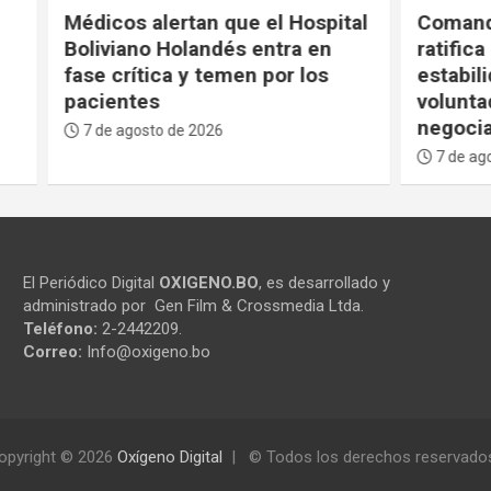
alertan que el Hospital
Comandante de las FF
o Holandés entra en
ratifica que defenderá 
ica y temen por los
estabilidad del Gobiern
s
voluntad del pueblo no
negocia”
to de 2026
7 de agosto de 2026
El Periódico Digital
OXIGENO.BO
, es desarrollado y
administrado por Gen Film & Crossmedia Ltda.
Teléfono:
2-2442209.
Correo:
Info@oxigeno.bo
opyright © 2026
Oxígeno Digital
© Todos los derechos reservado