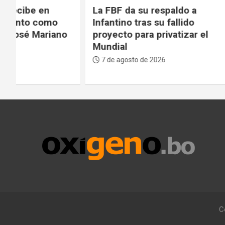
La FBF da su respaldo a
Médicos 
Infantino tras su fallido
Bolivian
proyecto para privatizar el
fase crít
Mundial
paciente
7 de agosto de 2026
7 de agos
C