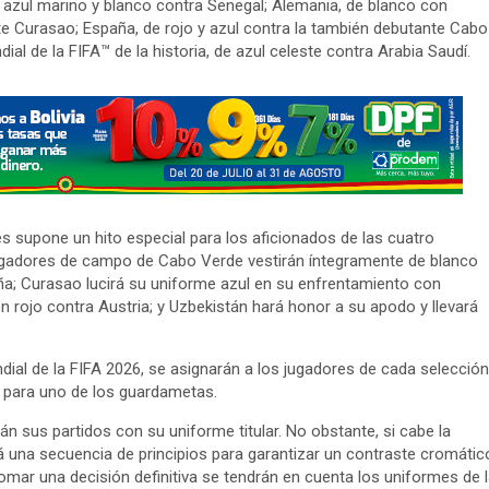
 azul marino y blanco contra Senegal; Alemania, de blanco con
nte Curasao; España, de rojo y azul contra la también debutante Cabo
al de la FIFA™ de la historia, de azul celeste contra Arabia Saudí.
es supone un hito especial para los aficionados de las cuatro
jugadores de campo de Cabo Verde vestirán íntegramente de blanco
ña; Curasao lucirá su uniforme azul en su enfrentamiento con
n rojo contra Austria; y Uzbekistán hará honor a su apodo y llevará
al de la FIFA 2026, se asignarán a los jugadores de cada selección
á para uno de los guardametas.
án sus partidos con su uniforme titular. No obstante, si cabe la
rá una secuencia de principios para garantizar un contraste cromátic
omar una decisión definitiva se tendrán en cuenta los uniformes de l