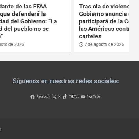
AA
Tras ola de violencia, el
la
Gobierno anuncia que
o: “La
participará de la Coalición de
 se
las Américas contra los
carteles
7 de agosto de 2026
Síguenos en nuestras redes sociales:
Facebook
X
TikTok
YouTube
s