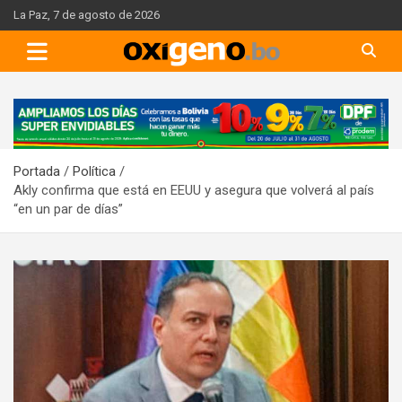
Skip
La Paz, 7 de agosto de 2026
to
content
A
d
v
Portada
Política
e
Akly confirma que está en EEUU y asegura que volverá al país
r
“en un par de días”
t
i
s
e
m
e
n
t