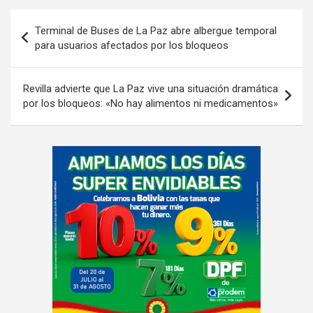
Navegación
Terminal de Buses de La Paz abre albergue temporal
de
para usuarios afectados por los bloqueos
entradas
Revilla advierte que La Paz vive una situación dramática
por los bloqueos: «No hay alimentos ni medicamentos»
A
d
v
e
r
t
i
s
e