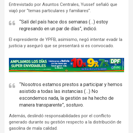
Entrevistado por Asuntos Centrales, Yussef señaló que
viajó por “temas particulares y familiares”.
“Salí del país hace dos semanas (…) estoy
regresando en un par de días”, indicó.
El expresidente de YPFB, asimismo, negó intentar evadir la
justicia y aseguró que se presentará si es convocado.
A
d
v
e
“Nosotros estamos prestos a participar y hemos
asistido a todas las instancias (…) No
r
escondemos nada, la gestión se ha hecho de
t
manera transparente”, sostuvo.
i
s
Además, deslindó responsabilidades por el conflicto
generado durante su gestión respecto a la distribución de
e
gasolina de mala calidad.
m