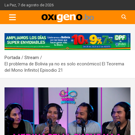
Skip
La Paz, 7 de agosto de 2026
to
content
A
d
v
Portada
Stream
e
El problema de Bolivia ya no es solo económico| El Teorema
r
del Mono Infinito| Episodio 21
t
i
s
e
m
e
n
t