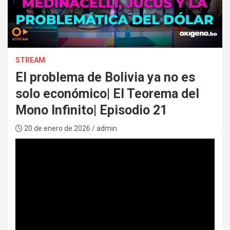
:
STREAM
El problema de Bolivia ya no es
solo económico| El Teorema del
Mono Infinito| Episodio 21
20 de enero de 2026
/ admin