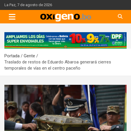
Skip
La Paz, 7 de agosto de 2026
to
content
A
d
v
Portada
Gente
e
Traslado de restos de Eduardo Abaroa generará cierres
r
temporales de vías en el centro paceño
t
i
s
e
m
e
n
t