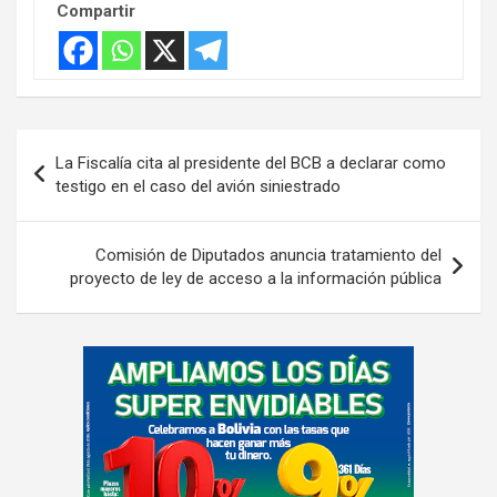
Compartir
Navegación
La Fiscalía cita al presidente del BCB a declarar como
de
testigo en el caso del avión siniestrado
entradas
Comisión de Diputados anuncia tratamiento del
proyecto de ley de acceso a la información pública
A
d
v
e
r