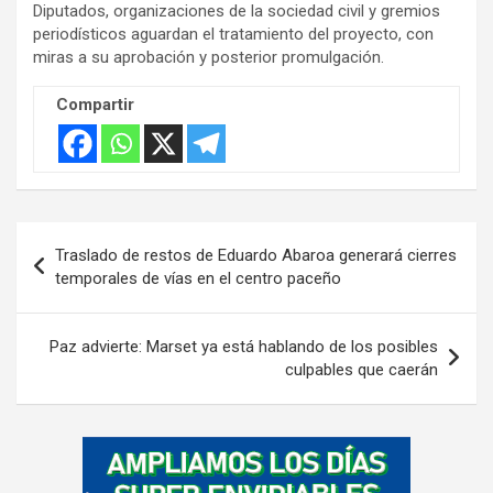
Diputados, organizaciones de la sociedad civil y gremios
r
periodísticos aguardan el tratamiento del proyecto, con
t
miras a su aprobación y posterior promulgación.
i
s
Compartir
e
m
e
n
Navegación
t
Traslado de restos de Eduardo Abaroa generará cierres
de
:
temporales de vías en el centro paceño
entradas
Paz advierte: Marset ya está hablando de los posibles
culpables que caerán
A
d