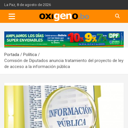
Skip
La Paz, 8 de agosto de 2026
to
content
A
d
v
Portada
Política
e
Comisión de Diputados anuncia tratamiento del proyecto de ley
r
de acceso a la información pública
t
i
s
e
m
e
n
t