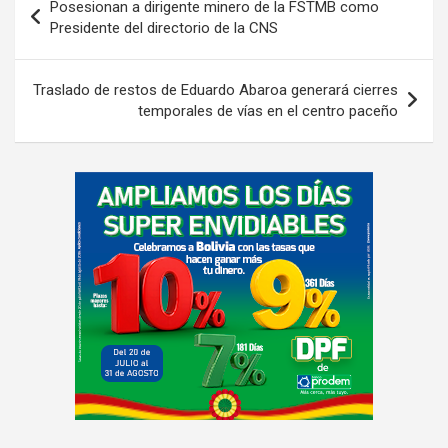
Posesionan a dirigente minero de la FSTMB como
de
Presidente del directorio de la CNS
entradas
Traslado de restos de Eduardo Abaroa generará cierres
temporales de vías en el centro paceño
A
d
v
e
r
t
i
s
e
m
e