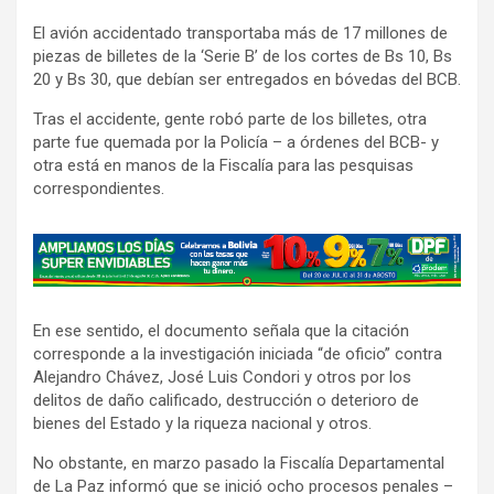
El avión accidentado transportaba más de 17 millones de
piezas de billetes de la ‘Serie B’ de los cortes de Bs 10, Bs
20 y Bs 30, que debían ser entregados en bóvedas del BCB.
Tras el accidente, gente robó parte de los billetes, otra
parte fue quemada por la Policía – a órdenes del BCB- y
otra está en manos de la Fiscalía para las pesquisas
correspondientes.
A
d
v
En ese sentido, el documento señala que la citación
e
corresponde a la investigación iniciada “de oficio” contra
r
Alejandro Chávez, José Luis Condori y otros por los
t
delitos de daño calificado, destrucción o deterioro de
i
bienes del Estado y la riqueza nacional y otros.
s
No obstante, en marzo pasado la Fiscalía Departamental
e
de La Paz informó que se inició ocho procesos penales –