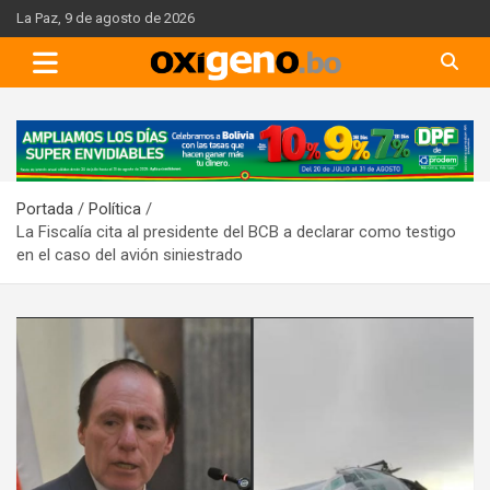
Skip
La Paz, 9 de agosto de 2026
to
content
A
d
v
Portada
Política
e
La Fiscalía cita al presidente del BCB a declarar como testigo
r
en el caso del avión siniestrado
t
i
s
e
m
e
n
t