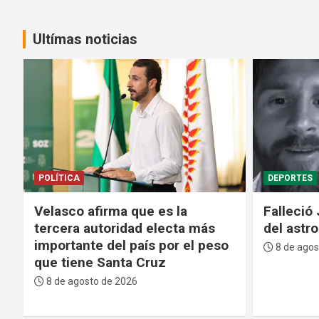
Ultímas noticias
DEPORTES
SEGURIDAD
Falleció Jorge Messi, el padre
Policía d
del astro argentino Lionel Messi
cuatro i
del subt
8 de agosto de 2026
Matías
8 de agos