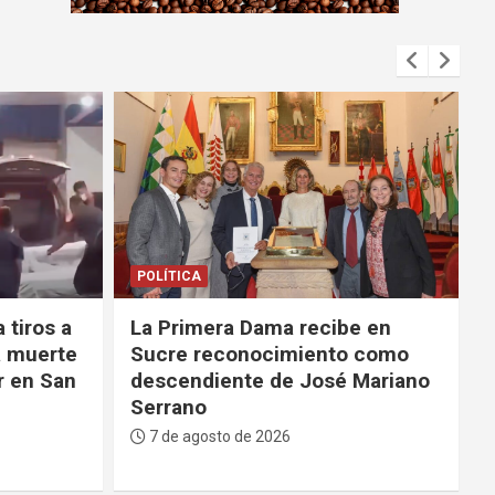
m
e
n
t
:
DEPORTES
e en
La FBF da su respaldo a
 como
Infantino tras su fallido
Mariano
proyecto para privatizar el
Mundial
7 de agosto de 2026