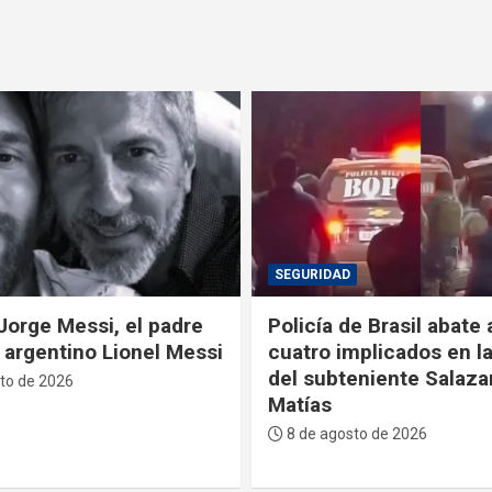
POLÍTICA
e Brasil abate a tiros a
La Primera Dama recib
mplicados en la muerte
Sucre reconocimiento
eniente Salazar en San
descendiente de José 
Serrano
to de 2026
7 de agosto de 2026