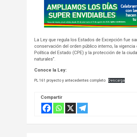
A
d
v
e
r
La Ley que regula los Estados de Excepción fue san
t
conservación del orden público interno, la vigenci
i
Política del Estado (CPE) y la protección de la ci
s
naturales”.
e
Conoce la Ley:
m
PL 161 proyecto y antecedentes completo
Descarga
e
n
Compartir
t
: