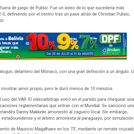
r fuera de juego de Pulisic. Fue un aviso de lo que sucedería más
-0, definiendo por el centro tras un pase atrás de Christian Pulisic,
or.
Balogun, delantero del Mónaco, con una gran definición a un ángulo. 
 mostrar amor propio, pero le duró menos de 10 minutos.
uso del VAR. El videoarbitraje entró en el partido para chequear una
icaciones reglamentarias que entran con el Mundial. Se sancionó un
erlandés Danny Makkelie amonestó al zaguero local. Sin embargo,
a al estadounidense y el árbitro amonesta al paraguayo, por simulación
cuento de Mauricio Magalhaes en los 73′, mediante un remate cruzad