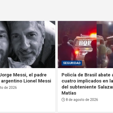
POLÍTICA
e Brasil abate a tiros a
La Primera Dama recib
mplicados en la muerte
Sucre reconocimiento
eniente Salazar en San
descendiente de José 
Serrano
to de 2026
7 de agosto de 2026