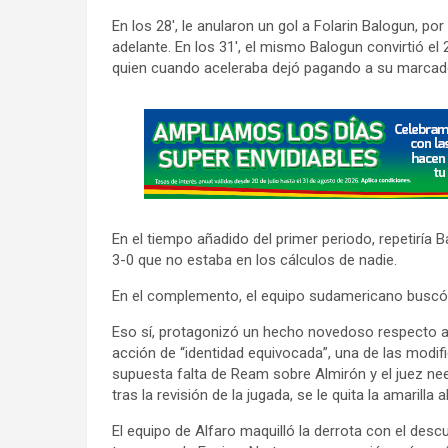
En los 28′, le anularon un gol a Folarin Balogun, po
adelante. En los 31′, el mismo Balogun convirtió el 2
quien cuando aceleraba dejó pagando a su marcad
A
d
v
e
r
En el tiempo añadido del primer periodo, repetiría 
t
3-0 que no estaba en los cálculos de nadie.
i
En el complemento, el equipo sudamericano buscó
s
e
Eso sí, protagonizó un hecho novedoso respecto al 
acción de “identidad equivocada”, una de las modif
m
supuesta falta de Ream sobre Almirón y el juez ne
e
tras la revisión de la jugada, se le quita la amarill
n
El equipo de Alfaro maquilló la derrota con el des
t