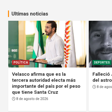
Ultímas noticias
DEPORTES
SEGURIDAD
Falleció Jorge Messi, el padre
Policía d
del astro argentino Lionel Messi
cuatro i
del subt
8 de agosto de 2026
Matías
8 de agos