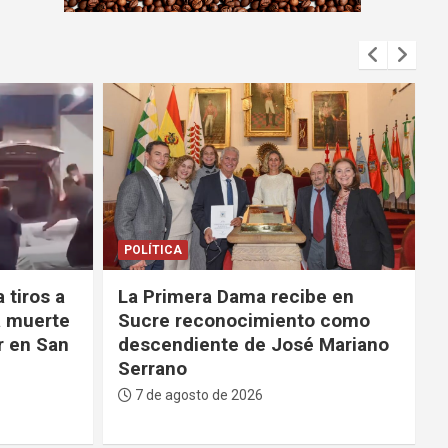
m
e
n
t
:
DEPORTES
e en
La FBF da su respaldo a
 como
Infantino tras su fallido
Mariano
proyecto para privatizar el
Mundial
7 de agosto de 2026