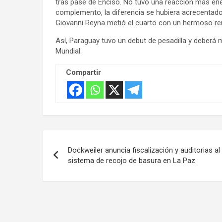
tras pase de Enciso. No tuvo una reacción más enér
:
complemento, la diferencia se hubiera acrecentado.
Giovanni Reyna metió el cuarto con un hermoso re
Así, Paraguay tuvo un debut de pesadilla y deberá m
Mundial.
Compartir
Navegación
Dockweiler anuncia fiscalización y auditorias al
de
sistema de recojo de basura en La Paz
entradas