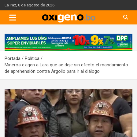
Skip
La Paz, 8 de agosto de 2026
to
content
A
d
v
Portada
Política
e
Mineros exigen a Lara que se deje sin efecto el mandamiento
r
de aprehensión contra Argollo para ir al diálogo
t
i
s
e
m
e
n
t