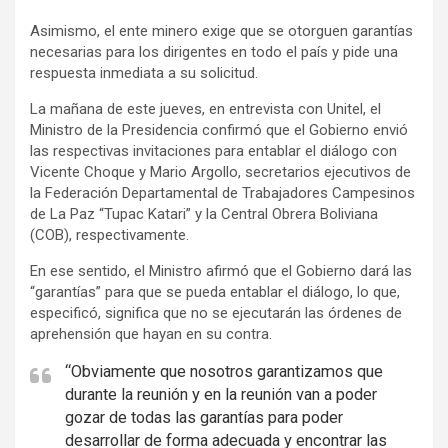
v
Asimismo, el ente minero exige que se otorguen garantías
e
necesarias para los dirigentes en todo el país y pide una
r
respuesta inmediata a su solicitud.
t
La mañana de este jueves, en entrevista con Unitel, el
i
Ministro de la Presidencia confirmó que el Gobierno envió
s
las respectivas invitaciones para entablar el diálogo con
e
Vicente Choque y Mario Argollo, secretarios ejecutivos de
m
la Federación Departamental de Trabajadores Campesinos
e
de La Paz “Tupac Katari” y la Central Obrera Boliviana
(COB), respectivamente.
n
t
En ese sentido, el Ministro afirmó que el Gobierno dará las
:
“garantías” para que se pueda entablar el diálogo, lo que,
especificó, significa que no se ejecutarán las órdenes de
aprehensión que hayan en su contra.
“Obviamente que nosotros garantizamos que
durante la reunión y en la reunión van a poder
gozar de todas las garantías para poder
desarrollar de forma adecuada y encontrar las