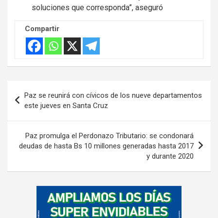
soluciones que corresponda”, aseguró
Compartir
Navegación
Paz se reunirá con cívicos de los nueve departamentos
de
este jueves en Santa Cruz
entradas
Paz promulga el Perdonazo Tributario: se condonará
deudas de hasta Bs 10 millones generadas hasta 2017
y durante 2020
A
d
v