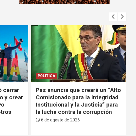
m
e
n
t
:
POLÍTICA
 un “Alto
Lara a Paz en la sesión por el 6
tegridad
de agosto: “Tenga la valentía de
cia” para
decir la verdad y reconocer los
upción
errores”
6 de agosto de 2026