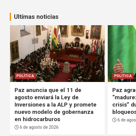
Ultímas noticias
POLÍTICA
GENTE
PO
Paz agradece al TSE por su
Paz expl
“madurez” y evitar una “mayor
el Minis
crisis” durante los 53 días de
una Agen
bloqueos
buenos r
países
6 de agosto de 2026
6 de agos