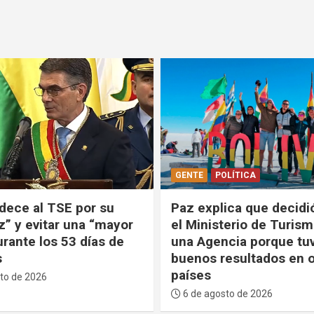
LÍTICA
POLÍTICA
ica que decidió cerrar
Paz anuncia que creará
terio de Turismo y crear
Comisionado para la In
cia porque tuvo
Institucional y la Justi
esultados en otros
la lucha contra la corr
6 de agosto de 2026
to de 2026