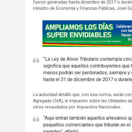
fueron generadas hasta diciembre de 2017 o durante
ministro de Economía y Finanzas Públicas, José Ga
A
d
v
e
r
“La Ley de Alivio Tributario contempla cinc
t
significa que aquellos contribuyentes que t
i
menos podrán ser perdonados, siempre y 
s
hasta el 31 de diciembre de 2017 o durante
e
m
La autoridad detalló que, con esa norma, serán co
e
Agregado (IVA), el Impuesto sobre las Utilidades de
otros recaudados por Impuestos Nacionales.
n
t
“Aquí entran también aquellos artesanos qu
:
pequeños comerciantes que tributan en el
pagadas”, añadió.