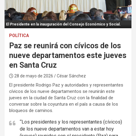
:
El Presidente en la inauguración del Consejo Económico y Social.
POLÍTICA
Paz se reunirá con cívicos de los
nueve departamentos este jueves
en Santa Cruz
28 de mayo de 2026
/ César Sánchez
El presidente Rodrigo Paz y autoridades y representantes
cívicos de los nueve departamentos se reunirán este
jueves en la ciudad de Santa Cruz con la finalidad de
conversar sobre la coyuntura en el país a causa de los
bloqueos de caminos.
“Los presidentes y los representantes (cívicos)
de los nueve departamentos van a estar hoy
(jueves) reunidos con el presidente (Paz) para