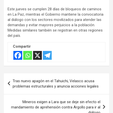
v
Este jueves se cumplen 28 días de bloqueos de caminos
e
en La Paz, mientras el Gobierno mantiene la convocatoria
r
al diálogo con los sectores movilizados para atender las
t
demandas y evitar mayores perjuicios a la población.
i
Medidas similares también se registran en otras regiones
s
del país.
e
Compartir
m
e
n
t
:
Navegación
Tras nuevo apagón en el Tahuichi, Velasco acusa
de
problemas estructurales y anuncia acciones legales
entradas
Mineros exigen a Lara que se deje sin efecto el
mandamiento de aprehensión contra Argollo para ir al
diálogo