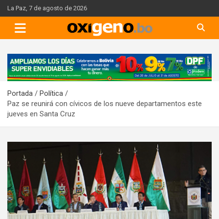
Skip
La Paz, 7 de agosto de 2026
to
content
A
d
v
Portada
Política
e
Paz se reunirá con cívicos de los nueve departamentos este
r
jueves en Santa Cruz
t
i
s
e
m
e
n
t