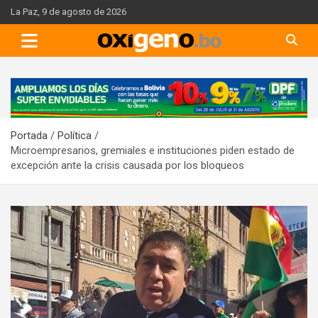
Skip
La Paz, 9 de agosto de 2026
to
content
A
d
v
Portada
Política
e
Microempresarios, gremiales e instituciones piden estado de
r
excepción ante la crisis causada por los bloqueos
t
i
s
e
m
e
n
t