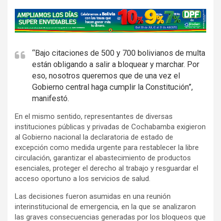
A
d
v
e
“Bajo citaciones de 500 y 700 bolivianos de multa
están obligando a salir a bloquear y marchar. Por
r
eso, nosotros queremos que de una vez el
t
Gobierno central haga cumplir la Constitución”,
i
manifestó.
s
En el mismo sentido, representantes de diversas
e
instituciones públicas y privadas de Cochabamba exigieron
m
al Gobierno nacional la declaratoria de estado de
e
excepción como medida urgente para restablecer la libre
n
circulación, garantizar el abastecimiento de productos
t
esenciales, proteger el derecho al trabajo y resguardar el
acceso oportuno a los servicios de salud.
:
Las decisiones fueron asumidas en una reunión
interinstitucional de emergencia, en la que se analizaron
las graves consecuencias generadas por los bloqueos que