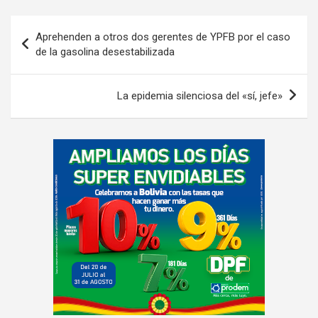
Navegación
Aprehenden a otros dos gerentes de YPFB por el caso
de
de la gasolina desestabilizada
entradas
La epidemia silenciosa del «sí, jefe»
A
d
v
e
r
t
i
s
e
m