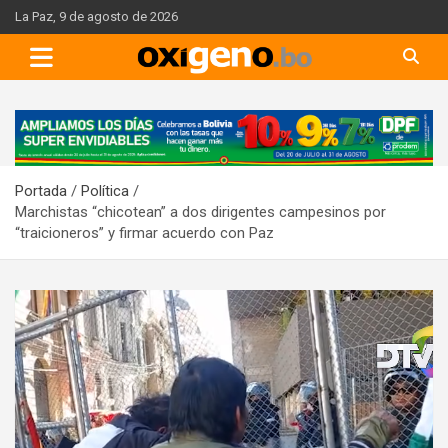
Skip
La Paz, 9 de agosto de 2026
to
content
A
d
v
Portada
Política
e
Marchistas “chicotean” a dos dirigentes campesinos por
r
“traicioneros” y firmar acuerdo con Paz
t
i
s
e
m
e
n
t