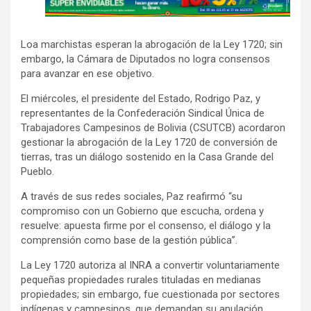
d
v
Loa marchistas esperan la abrogación de la Ley 1720; sin
e
embargo, la Cámara de Diputados no logra consensos
r
para avanzar en ese objetivo.
t
El miércoles, el presidente del Estado, Rodrigo Paz, y
i
representantes de la Confederación Sindical Única de
s
Trabajadores Campesinos de Bolivia (CSUTCB) acordaron
e
gestionar la abrogación de la Ley 1720 de conversión de
m
tierras, tras un diálogo sostenido en la Casa Grande del
Pueblo.
e
n
A través de sus redes sociales, Paz reafirmó “su
t
compromiso con un Gobierno que escucha, ordena y
resuelve: apuesta firme por el consenso, el diálogo y la
:
comprensión como base de la gestión pública”.
La Ley 1720 autoriza al INRA a convertir voluntariamente
pequeñas propiedades rurales tituladas en medianas
propiedades; sin embargo, fue cuestionada por sectores
indígenas y campesinos, que demandan su anulación.