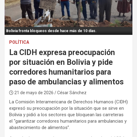
:
Bolivia fronta bloqueos desde hace más de 10 días.
POLÍTICA
La CIDH expresa preocupación
por situación en Bolivia y pide
corredores humanitarios para
paso de ambulancias y alimentos
21 de mayo de 2026
/ César Sánchez
La Comisión Interamericana de Derechos Humanos (CIDH)
expresó su preocupación por la situación que se sirve en
Bolivia y pidió a los sectores que bloquean las carreteras
el “garantizar corredores humanitarios para ambulancias y
abastecimiento de alimentos”.