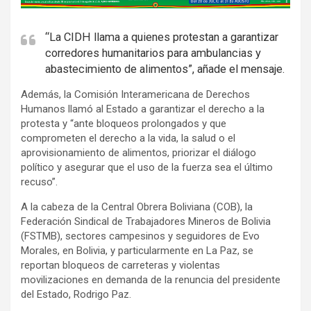
d
v
e
“La CIDH llama a quienes protestan a garantizar
corredores humanitarios para ambulancias y
r
abastecimiento de alimentos”, añade el mensaje.
t
i
Además, la Comisión Interamericana de Derechos
s
Humanos llamó al Estado a garantizar el derecho a la
protesta y “ante bloqueos prolongados y que
e
comprometen el derecho a la vida, la salud o el
m
aprovisionamiento de alimentos, priorizar el diálogo
e
político y asegurar que el uso de la fuerza sea el último
n
recuso”.
t
A la cabeza de la Central Obrera Boliviana (COB), la
:
Federación Sindical de Trabajadores Mineros de Bolivia
(FSTMB), sectores campesinos y seguidores de Evo
Morales, en Bolivia, y particularmente en La Paz, se
reportan bloqueos de carreteras y violentas
movilizaciones en demanda de la renuncia del presidente
del Estado, Rodrigo Paz.