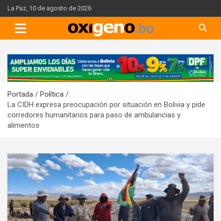
Skip
La Paz, 10 de agosto de 2026
to
content
A
d
v
Portada
Política
e
La CIDH expresa preocupación por situación en Bolivia y pide
r
corredores humanitarios para paso de ambulancias y
t
alimentos
i
s
e
m
e
n
t