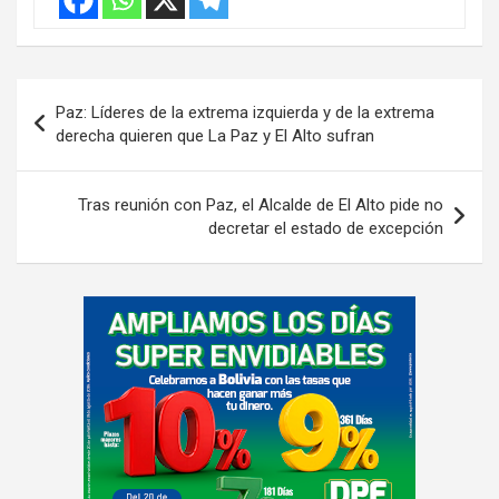
Navegación
Paz: Líderes de la extrema izquierda y de la extrema
de
derecha quieren que La Paz y El Alto sufran
entradas
Tras reunión con Paz, el Alcalde de El Alto pide no
decretar el estado de excepción
A
d
v
e
r
t
i