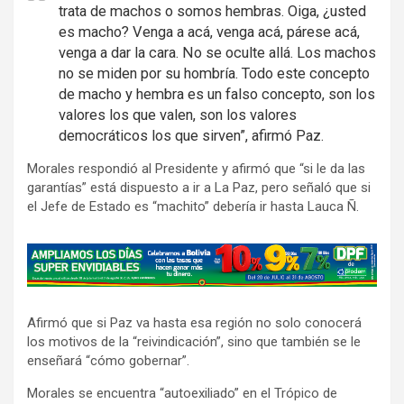
trata de machos o somos hembras. Oiga, ¿usted
es macho? Venga a acá, venga acá, párese acá,
venga a dar la cara. No se oculte allá. Los machos
no se miden por su hombría. Todo este concepto
de macho y hembra es un falso concepto, son los
valores los que valen, son los valores
democráticos los que sirven”, afirmó Paz.
Morales respondió al Presidente y afirmó que “si le da las
garantías” está dispuesto a ir a La Paz, pero señaló que si
el Jefe de Estado es “machito” debería ir hasta Lauca Ñ.
A
d
v
Afirmó que si Paz va hasta esa región no solo conocerá
e
los motivos de la “reivindicación”, sino que también se le
r
enseñará “cómo gobernar”.
t
Morales se encuentra “autoexiliado” en el Trópico de
i