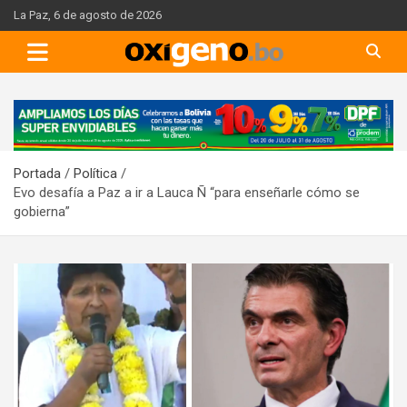
Skip
La Paz, 6 de agosto de 2026
to
content
A
d
v
Portada
Política
e
Evo desafía a Paz a ir a Lauca Ñ “para enseñarle cómo se
r
gobierna”
t
i
s
e
m
e
n
t