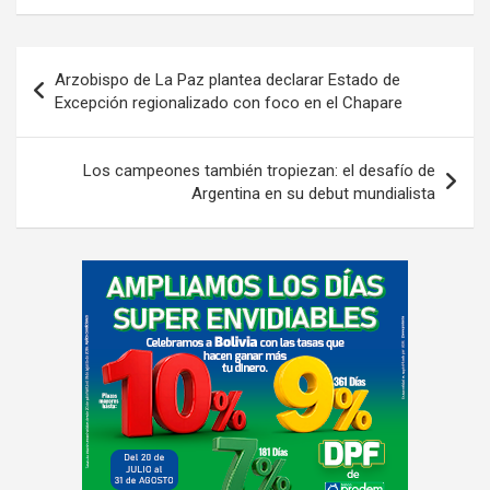
Navegación
Arzobispo de La Paz plantea declarar Estado de
de
Excepción regionalizado con foco en el Chapare
entradas
Los campeones también tropiezan: el desafío de
Argentina en su debut mundialista
A
d
v
e
r
t
i
s