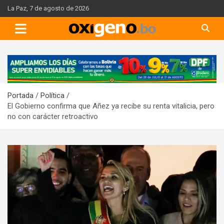
Skip
La Paz, 7 de agosto de 2026
to
content
A
d
v
Portada
Política
e
El Gobierno confirma que Añez ya recibe su renta vitalicia, pero
r
no con carácter retroactivo
t
i
s
e
m
e
n
t