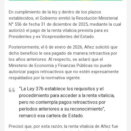
v
En cumplimiento de la ley y dentro de los plazos
e
establecidos, el Gobierno emitió la Resolución Ministerial
r
N° 556 de fecha 31 de diciembre de 2025, mediante la cual
t
autorizó el pago de la renta vitalicia prevista para ex
i
Presidentes y ex Vicepresidentes del Estado.
s
Posteriormente, el 6 de enero de 2026, Añez solicitó que
e
dicho beneficio le sea pagado de manera retroactiva por
m
los años anteriores. Al respecto, se aclaró que el
e
Ministerio de Economía y Finanzas Públicas no puede
autorizar pagos retroactivos que no estén expresamente
n
respaldados por la normativa vigente.
t
:
“La Ley 376 establece los requisitos y el
procedimiento para acceder a la renta vitalicia,
pero no contempla pagos retroactivos por
períodos anteriores a su reconocimiento”,
remarcó esa cartera de Estado.
Precisó que, por esta razón, la renta vitalicia de Añez fue