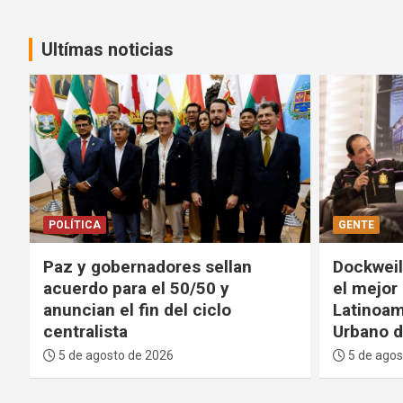
Ultímas noticias
GENTE
DEPORTES
Dockweiler: La Paz contará con
FIFA pide
el mejor Centro Cultural de
proyecto
Latinoamérica y un Parque
tolerará
Urbano de primer nivel
integrid
5 de agosto de 2026
5 de agos