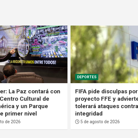
POLÍTICA
 disculpas por fallido
El dólar baja por cuarta
 FFE y advierte que no
consecutiva y valdrá B
 ataques contra su
desde el 6 al 10 de ago
ad
5 de agosto de 2026
to de 2026