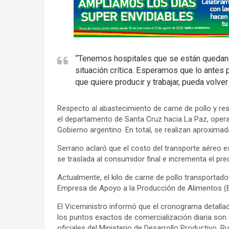
d
v
e
r
“Tenemos hospitales que se están quedand
t
situación crítica. Esperamos que lo antes p
i
que quiere producir y trabajar, pueda volver
s
e
Respecto al abastecimiento de carne de pollo y res
m
el departamento de Santa Cruz hacia La Paz, opera
e
Gobierno argentino. En total, se realizan aproximad
n
Serrano aclaró que el costo del transporte aéreo e
t
se traslada al consumidor final e incrementa el pre
:
Actualmente, el kilo de carne de pollo transportad
Empresa de Apoyo a la Producción de Alimentos (
El Viceministro informó que el cronograma detallad
los puntos exactos de comercialización diaria son
oficiales del Ministerio de Desarrollo Productivo, Ru