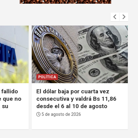
m
e
n
t
:
POLÍTICA
 vez
Choferes de La Paz reprochan
s 11,86
escasez de gasolina y advierten
sto
que el Gobierno “tiene los días
contados”
5 de agosto de 2026