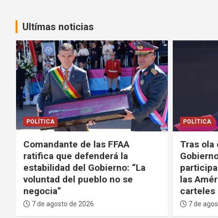
Ultímas noticias
POLÍTICA
SEGURIDAD
POLÍTICA
Tras ola de violencia, el
Gobierno
Gobierno anuncia que
desarticu
participará de la Coalición de
internac
las Américas contra los
Bolivia
carteles
6 de agos
7 de agosto de 2026