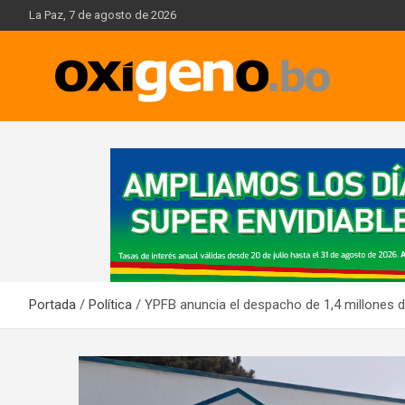
Skip
La Paz, 7 de agosto de 2026
to
content
Oxígeno Digital
A
d
v
e
r
t
i
Portada
Política
YPFB anuncia el despacho de 1,4 millones d
s
e
m
e