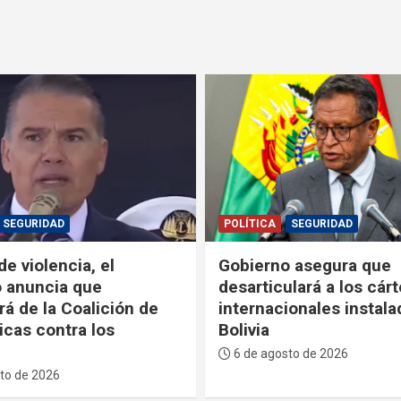
SEGURIDAD
POLÍTICA
 asegura que
Paz anuncia que el 11 
lará a los cárteles
agosto enviará la Ley d
ionales instalados en
Inversiones a la ALP y
nuevo modelo de gobe
en hidrocarburos
to de 2026
6 de agosto de 2026