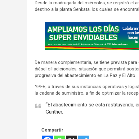
Desde la madrugada del miércoles, se registró el a
destino a la planta Senkata, los cuales se encontra
A
d
v
e
r
De manera complementaria, se tiene prevista para 
t
diésel oíl adicionales, situación que permitirá so
i
progresiva del abastecimiento en La Paz y El Alto.
s
YPFB, a través de sus instancias operativas y logí
e
la cadena de suministro, a fin de optimizar la rece
m
“El abastecimiento se está restituyendo, en 
e
Gunther.
n
t
:
Compartir