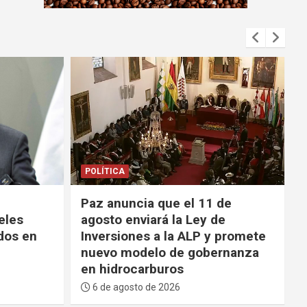
m
e
n
t
:
POLÍTICA
de
Paz agradece al TSE por su
e
“madurez” y evitar una “mayor
 promete
crisis” durante los 53 días de
rnanza
bloqueos
6 de agosto de 2026