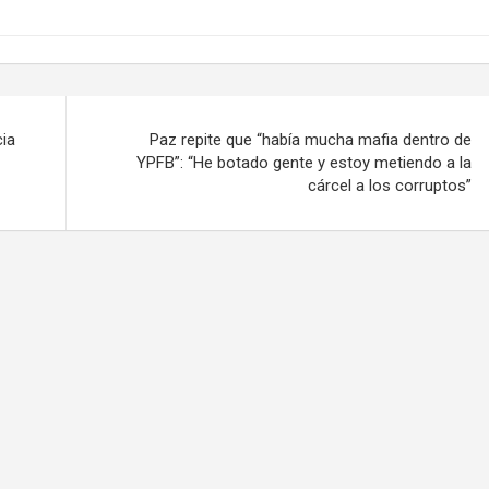
cia
Paz repite que “había mucha mafia dentro de
YPFB”: “He botado gente y estoy metiendo a la
cárcel a los corruptos”