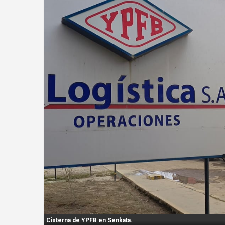
n
t
:
Cisterna de YPFB en Senkata.