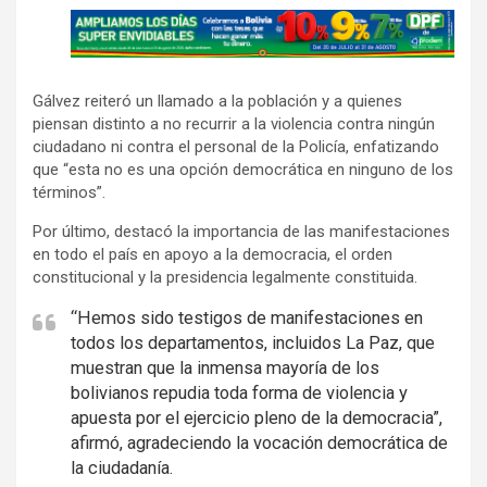
A
d
v
Gálvez reiteró un llamado a la población y a quienes
e
piensan distinto a no recurrir a la violencia contra ningún
r
ciudadano ni contra el personal de la Policía, enfatizando
t
que “esta no es una opción democrática en ninguno de los
i
términos”.
s
Por último, destacó la importancia de las manifestaciones
e
en todo el país en apoyo a la democracia, el orden
m
constitucional y la presidencia legalmente constituida.
e
“Hemos sido testigos de manifestaciones en
n
todos los departamentos, incluidos La Paz, que
t
muestran que la inmensa mayoría de los
:
bolivianos repudia toda forma de violencia y
apuesta por el ejercicio pleno de la democracia”,
afirmó, agradeciendo la vocación democrática de
la ciudadanía.