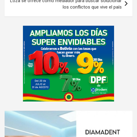
Loza se ofrece como mediador para buscar solucionar
los conflictos que vive el país
A
d
v
e
r
t
i
s
e
m
e
A
n
d
t
v
: