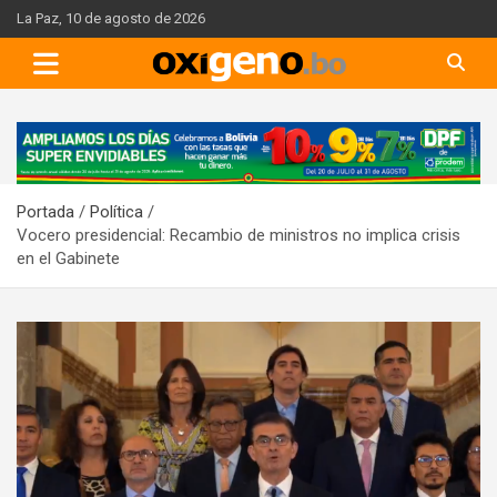
Skip
La Paz, 10 de agosto de 2026
to
content
A
d
v
Portada
Política
e
Vocero presidencial: Recambio de ministros no implica crisis
r
en el Gabinete
t
i
s
e
m
e
n
t