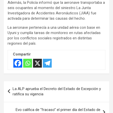
Además, la Policía informó que la aeronave transportaba a
e
seis ocupantes al momento del siniestro La Junta
r
Investigadora de Accidentes Aeronáuticos (JIAA) fue
t
activada para determinar las causas del hecho.
i
La aeronave pertenecía a una unidad aérea con base en
s
Uyuni y cumplía tareas de monitoreo en rutas afectadas
e
por los conflictos sociales registrados en distintas
m
regiones del país.
e
Compartir
n
t
:
Navegación
La ALP aprueba el Decreto del Estado de Excepción y
de
ratifica su vigencia
entradas
Evo califica de “fracaso” el primer día del Estado de