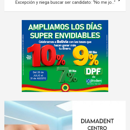
Excepción y niega buscar ser candidato: “No me jo…”
A
d
v
e
r
t
i
s
e
m
e
A
n
d
t
v
:
e