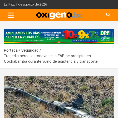
Skip
La Paz, 7 de agosto de 2026
to
content
A
d
v
Portada
Seguridad
e
Tragedia aérea: aeronave de la FAB se precipita en
r
Cochabamba durante vuelo de asistencia y transporte
t
i
s
e
m
e
n
t