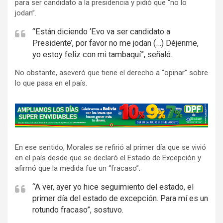
para ser candidato a la presidencia y pidió que “no lo
jodan”.
“Están diciendo ‘Evo va ser candidato a
Presidente’, por favor no me jodan (…) Déjenme,
yo estoy feliz con mi tambaquí”, señaló.
No obstante, aseveró que tiene el derecho a “opinar” sobre
lo que pasa en el país.
A
d
v
En ese sentido, Morales se refirió al primer día que se vivió
e
en el país desde que se declaró el Estado de Excepción y
r
afirmó que la medida fue un “fracaso”.
t
i
“A ver, ayer yo hice seguimiento del estado, el
primer día del estado de excepción. Para mí es un
s
rotundo fracaso”, sostuvo.
e