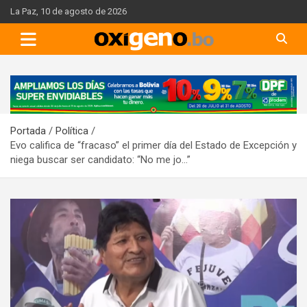
Skip
La Paz, 10 de agosto de 2026
to
content
A
d
v
Portada
Política
e
Evo califica de “fracaso” el primer día del Estado de Excepción y
r
niega buscar ser candidato: “No me jo…”
t
i
s
e
m
e
n
t