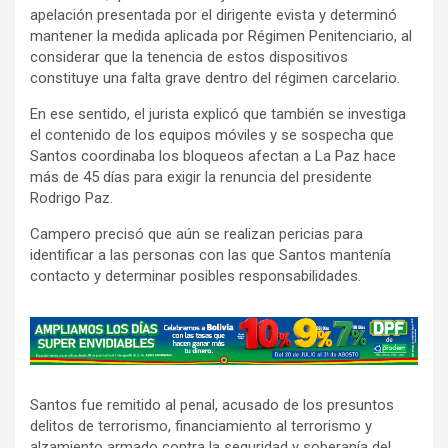
apelación presentada por el dirigente evista y determinó
mantener la medida aplicada por Régimen Penitenciario, al
considerar que la tenencia de estos dispositivos
constituye una falta grave dentro del régimen carcelario.
En ese sentido, el jurista explicó que también se investiga
el contenido de los equipos móviles y se sospecha que
Santos coordinaba los bloqueos afectan a La Paz hace
más de 45 días para exigir la renuncia del presidente
Rodrigo Paz.
Campero precisó que aún se realizan pericias para
identificar a las personas con las que Santos mantenía
contacto y determinar posibles responsabilidades.
A
d
v
Santos fue remitido al penal, acusado de los presuntos
e
delitos de terrorismo, financiamiento al terrorismo y
r
alzamiento armado contra la seguridad y soberanía del