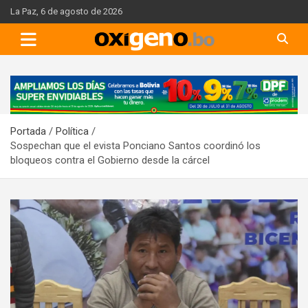
Skip
La Paz, 6 de agosto de 2026
to
content
A
d
v
Portada
Política
e
Sospechan que el evista Ponciano Santos coordinó los
r
bloqueos contra el Gobierno desde la cárcel
t
i
s
e
m
e
n
t