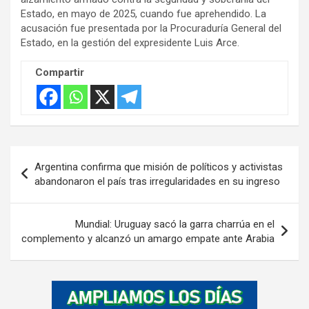
t
Estado, en mayo de 2025, cuando fue aprehendido. La
i
acusación fue presentada por la Procuraduría General del
s
Estado, en la gestión del expresidente Luis Arce.
e
Compartir
m
e
n
t
:
Navegación
Argentina confirma que misión de políticos y activistas
de
abandonaron el país tras irregularidades en su ingreso
entradas
Mundial: Uruguay sacó la garra charrúa en el
complemento y alcanzó un amargo empate ante Arabia
A
d