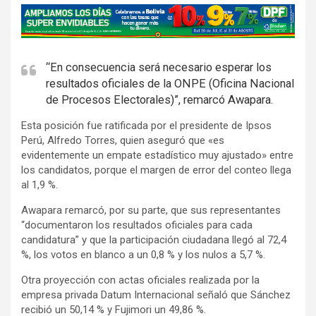
A
d
v
e
“En consecuencia será necesario esperar los
resultados oficiales de la ONPE (Oficina Nacional
r
de Procesos Electorales)”, remarcó Awapara.
t
i
Esta posición fue ratificada por el presidente de Ipsos
s
Perú, Alfredo Torres, quien aseguró que «es
evidentemente un empate estadístico muy ajustado» entre
e
los candidatos, porque el margen de error del conteo llega
m
al 1,9 %.
e
Awapara remarcó, por su parte, que sus representantes
n
“documentaron los resultados oficiales para cada
t
candidatura” y que la participación ciudadana llegó al 72,4
:
%, los votos en blanco a un 0,8 % y los nulos a 5,7 %.
Otra proyección con actas oficiales realizada por la
empresa privada Datum Internacional señaló que Sánchez
recibió un 50,14 % y Fujimori un 49,86 %.