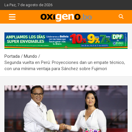
Skip
La Paz, 7 de agosto de 2026
to
content
A
d
v
Portada
Mundo
e
Segunda vuelta en Perú: Proyecciones dan un empate técnico,
r
con una mínima ventaja para Sánchez sobre Fujimori
t
i
s
e
m
e
n
t