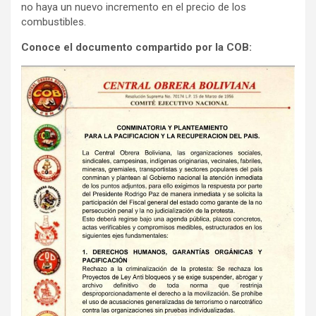
no haya un nuevo incremento en el precio de los
t
combustibles.
i
Conoce el documento compartido por la COB:
s
e
m
e
n
t
: