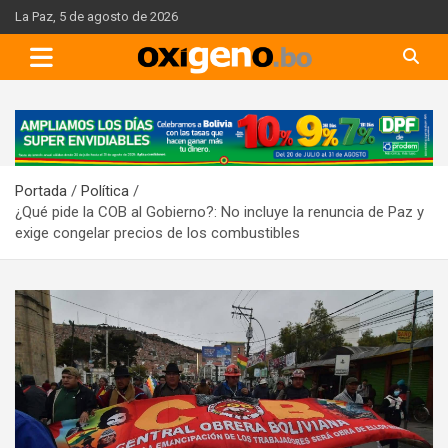
Skip
La Paz, 5 de agosto de 2026
to
content
A
d
v
Portada
Política
e
¿Qué pide la COB al Gobierno?: No incluye la renuncia de Paz y
r
exige congelar precios de los combustibles
t
i
s
e
m
e
n
t