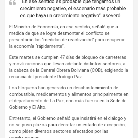
e
“En ese sentido es probable que tengamos un
crecimiento negativo, el escenario más probable
r
es que haya un crecimiento negativo”, aseveró.
t
i
El Ministro de Economía, en ese sentido, señaló que a
s
medida de que se logre desmontar el conflicto se
presentarán las “medidas de reactivación” para recuperar
e
la economía “rápidamente”.
m
e
Este martes se cumplen 47 días de bloqueo de carreteras
y movilizaciones que llevan adelante distintos sectores, a
n
la cabeza de la Central Obrera Boliviana (COB), exigiendo la
t
renuncia del presidente Rodrigo Paz.
:
Los bloqueos han generado un desabastecimiento de
combustible, medicamentos y alimentos principalmente en
el departamento de La Paz, con más fuerza en la Sede de
Gobierno y El Alto.
Entretanto, el Gobierno señaló que insistirá en el diálogo y
no se puso plazos para decretar un estado de excepción,
como piden diversos sectores afectados por las
movilizaciones.