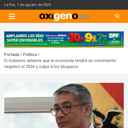
Skip
La Paz, 7 de agosto de 2026
to
content
A
d
v
Portada
Política
e
El Gobierno advierte que la economía tendrá un crecimiento
r
negativo el 2026 y culpa a los bloqueos
t
i
s
e
m
e
n
t