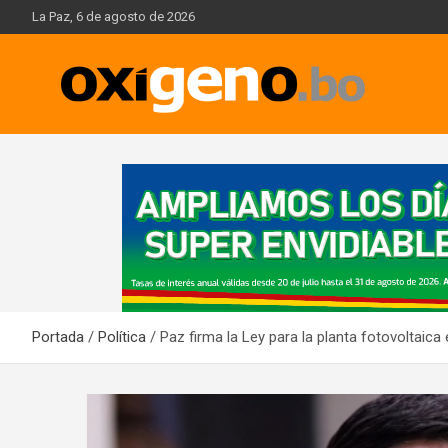
Skip
La Paz, 6 de agosto de 2026
to
content
Oxígeno Digital
A
d
v
e
r
t
i
Portada
Política
Paz firma la Ley para la planta fotovoltaica
s
e
m
e