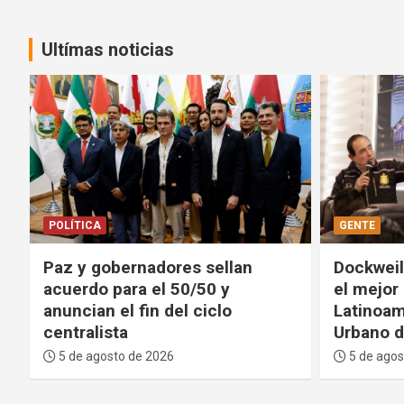
Ultímas noticias
GENTE
DEPORTES
Dockweiler: La Paz contará con
FIFA pide
el mejor Centro Cultural de
proyecto
Latinoamérica y un Parque
tolerará
Urbano de primer nivel
integrid
5 de agosto de 2026
5 de agos