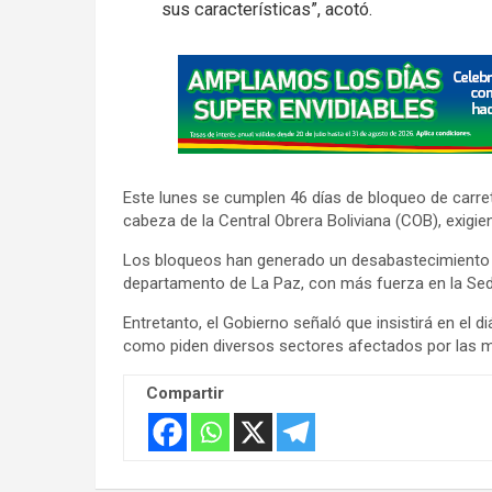
sus características”, acotó.
A
d
v
e
r
Este lunes se cumplen 46 días de bloqueo de carrete
t
cabeza de la Central Obrera Boliviana (COB), exigie
i
Los bloqueos han generado un desabastecimiento 
s
departamento de La Paz, con más fuerza en la Sede
e
Entretanto, el Gobierno señaló que insistirá en el 
m
como piden diversos sectores afectados por las m
e
n
Compartir
t
: