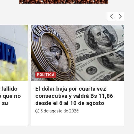
m
e
n
t
:
POLÍTICA
 vez
Choferes de La Paz reprochan
s 11,86
escasez de gasolina y advierten
sto
que el Gobierno “tiene los días
contados”
5 de agosto de 2026