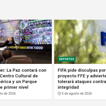
POLÍTICA
 disculpas por fallido
El dólar baja por cuarta
 FFE y advierte que no
consecutiva y valdrá B
 ataques contra su
desde el 6 al 10 de ago
ad
5 de agosto de 2026
to de 2026