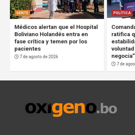
POLÍTICA
POLÍTICA
l
Comandante de las FFAA
Tras ola 
ratifica que defenderá la
Gobierno
estabilidad del Gobierno: “La
participa
voluntad del pueblo no se
las Amér
negocia”
carteles
7 de agosto de 2026
7 de agos