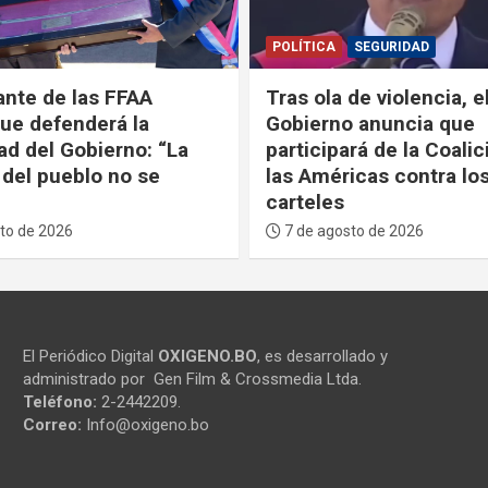
SEGURIDAD
POLÍTICA
SEGURIDAD
de violencia, el
Gobierno asegura que
 anuncia que
desarticulará a los cárt
rá de la Coalición de
internacionales instal
icas contra los
Bolivia
6 de agosto de 2026
to de 2026
El Periódico Digital
OXIGENO.BO
, es desarrollado y
administrado por Gen Film & Crossmedia Ltda.
Teléfono:
2-2442209.
Correo:
Info@oxigeno.bo