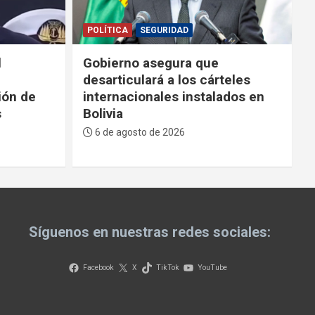
POLÍTICA
Paz anuncia que el 11 de
eles
agosto enviará la Ley de
ados en
Inversiones a la ALP y promete
nuevo modelo de gobernanza
en hidrocarburos
6 de agosto de 2026
Síguenos en nuestras redes sociales:
Facebook
X
TikTok
YouTube