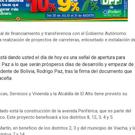
al de financiamiento y transferencia con el Gobierno Autónomo
la realización de proyectos de carreteras, enlosetado e instalación d
está dando usted el día de hoy es una señal de apertura para
 La Paz a lo que serán prósperos días de desarrollo y empezar de
idente de Bolivia, Rodrigo Paz, tras la firma del documento que
aceña.
as, Servicios y Vivienda y la Alcaldía de El Alto tiene previsto su
do está la construcción de la avenida Periférica, que es parte del
o. Este proyecto beneficiará a los distritos 8, 12, 3, 4 y 5.
tín, en beneficio de los distritos 2, 3 y del municipio de Viacha; y l
tritos 7 y 14.