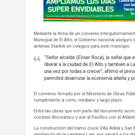
d
v
e
r
Mediante la firma de un convenio intergubernament
t
Municipal de El Alto, el Gobierno nacional aseguró 
i
antenas Starlink en colegios para este municipio.
s
“Señor alcalde (Eliser Roca), la señal que 
e
liberar a la ciudad de El Alto y también a
m
una vez por todas a crecer”, afirmó el pres
e
permitirá dinamizar la economía alteña y p
n
t
El convenio firmado por el Ministerio de Obras Públic
:
cumplimiento a corto, mediano y largo plazo.
Entre las obras que son parte del documento acorda
corredor Bioceánico y une al Pacífico con el Atlántic
La construcción del tramo cruce Villa Adela y San Mar
ampliación de la carretera Laja, que servirá a los dis