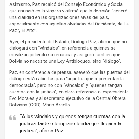
Asimismo, Paz recalcó del Consejo Económico y Social
i
que anunció en la víspera y afirmó que la decisión “generó
s
una claridad en las organizaciones vivas del país,
e
especialmente con aquellas olvidadas del Occidente, de La
m
Paz y El Alto”.
e
Ayer, el presidente del Estado, Rodrigo Paz, afirmó que no
n
dialogará con “vándalos”, en referencia a quienes se
t
movilizan pidiendo su renuncia, y aseguró también que
Bolivia no necesita una Ley Antibloqueo, sino “diálogo”.
:
Paz, en conferencia de prensa, aseveró que las puertas del
diálogo están abiertas para “aquellos que representan la
democracia”, pero no con “vándalos” y “quienes tengan
cuentas con la justicia”, en clara referencia al expresidente
Evo Morales y al secretario ejecutivo de la Central Obrera
Boliviana (COB), Mario Argollo.
“A los vándalos y quienes tengan cuentas con la
justicia, tarde o temprano tendrá que llegar a la
justicia”, afirmó Paz.