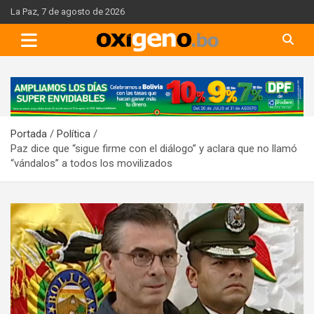
Skip
La Paz, 7 de agosto de 2026
to
content
A
d
v
Portada
Política
e
Paz dice que “sigue firme con el diálogo” y aclara que no llamó
r
“vándalos” a todos los movilizados
t
i
s
e
m
e
n
t