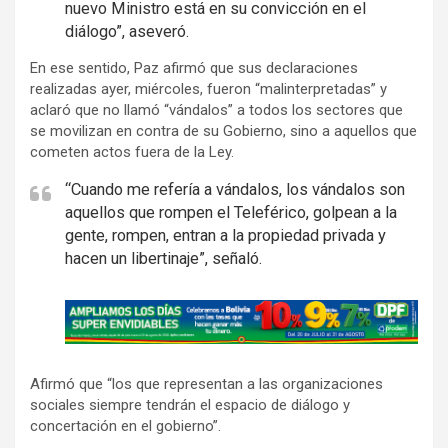
nuevo Ministro está en su convicción en el
diálogo”, aseveró.
En ese sentido, Paz afirmó que sus declaraciones
realizadas ayer, miércoles, fueron “malinterpretadas” y
aclaró que no llamó “vándalos” a todos los sectores que
se movilizan en contra de su Gobierno, sino a aquellos que
cometen actos fuera de la Ley.
“Cuando me refería a vándalos, los vándalos son
aquellos que rompen el Teleférico, golpean a la
gente, rompen, entran a la propiedad privada y
hacen un libertinaje”, señaló.
A
d
v
Afirmó que “los que representan a las organizaciones
e
sociales siempre tendrán el espacio de diálogo y
r
concertación en el gobierno”.
t