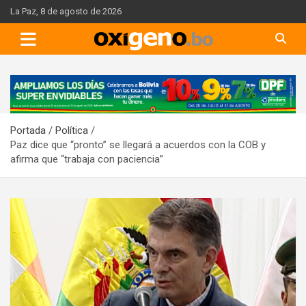
Skip
La Paz, 8 de agosto de 2026
to
content
A
d
v
Portada
Política
e
Paz dice que “pronto” se llegará a acuerdos con la COB y
r
afirma que “trabaja con paciencia”
t
i
s
e
m
e
n
t