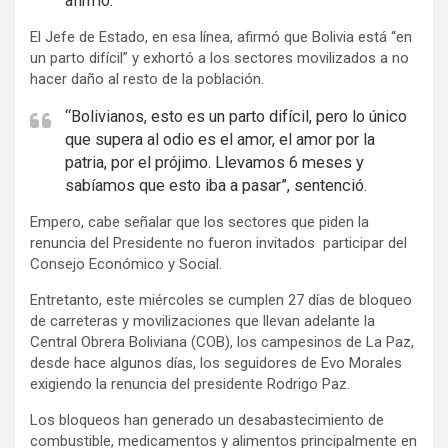
afirmó.
t
i
El Jefe de Estado, en esa línea, afirmó que Bolivia está “en
s
un parto difícil” y exhortó a los sectores movilizados a no
hacer daño al resto de la población.
e
m
“Bolivianos, esto es un parto difícil, pero lo único
e
que supera al odio es el amor, el amor por la
n
patria, por el prójimo. Llevamos 6 meses y
sabíamos que esto iba a pasar”, sentenció.
t
:
Empero, cabe señalar que los sectores que piden la
renuncia del Presidente no fueron invitados participar del
Consejo Económico y Social.
Entretanto, este miércoles se cumplen 27 días de bloqueo
de carreteras y movilizaciones que llevan adelante la
Central Obrera Boliviana (COB), los campesinos de La Paz,
desde hace algunos días, los seguidores de Evo Morales
exigiendo la renuncia del presidente Rodrigo Paz.
Los bloqueos han generado un desabastecimiento de
combustible, medicamentos y alimentos principalmente en