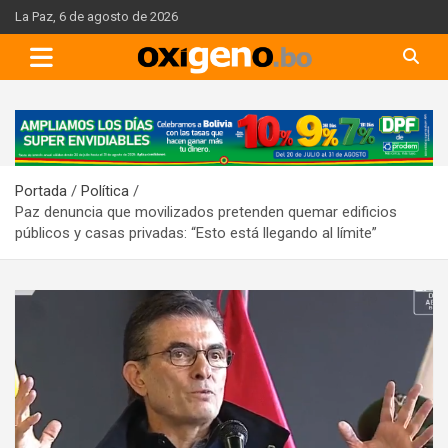
Skip
La Paz, 6 de agosto de 2026
to
content
A
d
v
Portada
Política
e
Paz denuncia que movilizados pretenden quemar edificios
r
públicos y casas privadas: “Esto está llegando al límite”
t
i
s
e
m
e
n
t