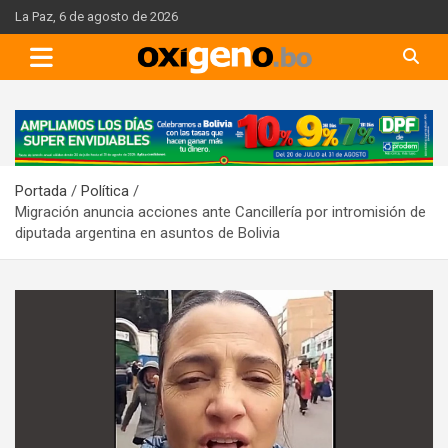
Skip
La Paz, 6 de agosto de 2026
to
content
A
d
v
Portada
Política
e
Migración anuncia acciones ante Cancillería por intromisión de
r
diputada argentina en asuntos de Bolivia
t
i
s
e
m
e
n
t