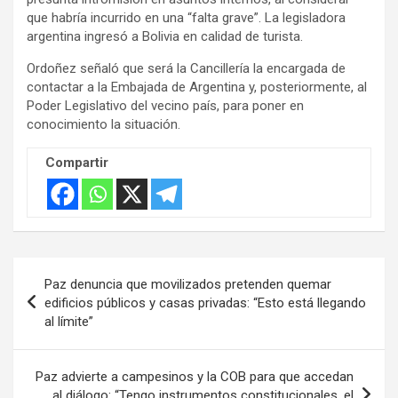
t
que habría incurrido en una “falta grave”. La legisladora
i
argentina ingresó a Bolivia en calidad de turista.
s
Ordoñez señaló que será la Cancillería la encargada de
e
contactar a la Embajada de Argentina y, posteriormente, al
m
Poder Legislativo del vecino país, para poner en
e
conocimiento la situación.
n
Compartir
t
:
Navegación
Paz denuncia que movilizados pretenden quemar
de
edificios públicos y casas privadas: “Esto está llegando
al límite”
entradas
Paz advierte a campesinos y la COB para que accedan
al diálogo: “Tengo instrumentos constitucionales, el