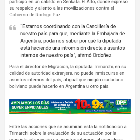
participó en un cabildo en Senkata, El Alto, donde expresó
su respaldo y aliento a las movilizaciones contra el
Gobierno de Rodrigo Paz.
“Estamos coordinando con la Cancillería de
nuestro país para que, mediante la Embajada de
Argentina, podamos saber por qué la diputada
está haciendo una intromisión directa a asuntos
internos de nuestro país”, afirmó Ordoñez.
Para el director de Migración, la diputada Trimarchi, en su
calidad de autoridad extranjera, no puede inmiscuirse en
asuntos internos del país, al igual que ningún ciudadano
boliviano puede hacerlo en Argentina u otro país.
A
d
v
Entre las acciones que se asumirán está la notificación a
e
Trimarchi sobre la evaluación de su actuación por la
r
presunta intromisión en asuntos internos, al considerar