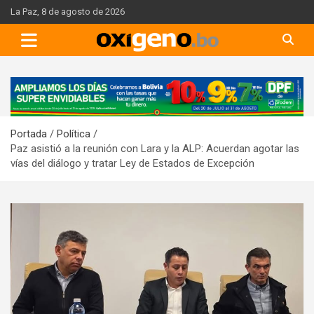
Skip
La Paz, 8 de agosto de 2026
to
content
A
d
v
Portada
Política
e
Paz asistió a la reunión con Lara y la ALP: Acuerdan agotar las
r
vías del diálogo y tratar Ley de Estados de Excepción
t
i
s
e
m
e
n
t