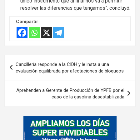
único instrumento que al final nos va a permitir
resolver las diferencias que tengamos”, concluyó.
Compartir
Navegación
Cancillería responde a la CIDH y le insta a una
de
evaluación equilibrada por afectaciones de bloqueos
entradas
Aprehenden a Gerente de Producción de YPFB por el
caso de la gasolina desestabilizada
A
d
v