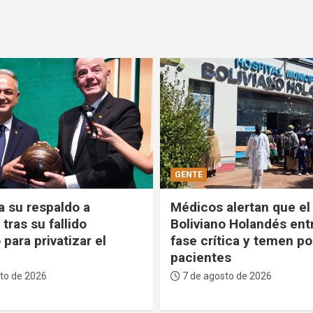
POLÍTICA
alertan que el Hospital
Comandante de las FF
o Holandés entra en
ratifica que defenderá 
ica y temen por los
estabilidad del Gobiern
s
voluntad del pueblo no
negocia”
to de 2026
7 de agosto de 2026