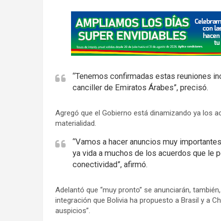
A
d
v
e
r
“Tenemos confirmadas estas reuniones incl
t
canciller de Emiratos Árabes”, precisó.
i
s
Agregó que el Gobierno está dinamizando ya los ac
e
materialidad.
m
“Vamos a hacer anuncios muy importantes a 
e
ya vida a muchos de los acuerdos que le pe
n
conectividad”, afirmó.
t
:
Adelantó que “muy pronto” se anunciarán, también,
integración que Bolivia ha propuesto a Brasil y a 
auspicios”.