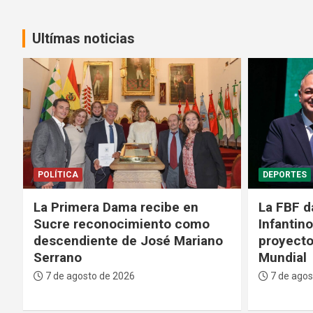
Ultímas noticias
DEPORTES
GENTE
La FBF da su respaldo a
Médicos 
Infantino tras su fallido
Bolivian
proyecto para privatizar el
fase crít
Mundial
paciente
7 de agosto de 2026
7 de agos