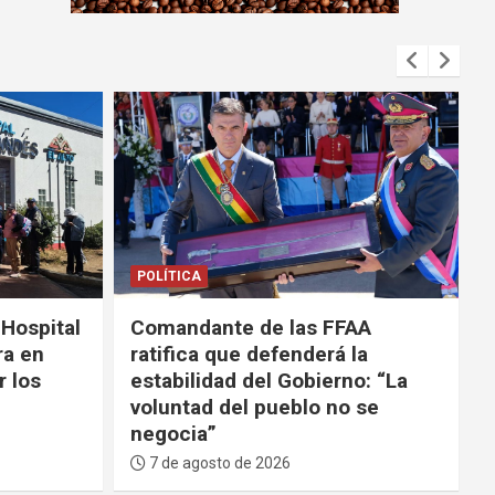
m
e
n
t
:
POLÍTICA
SEGURIDAD
AA
Tras ola de violencia, el
la
Gobierno anuncia que
o: “La
participará de la Coalición de
 se
las Américas contra los
carteles
7 de agosto de 2026