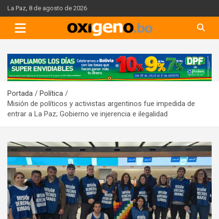
Skip
La Paz, 8 de agosto de 2026
to
content
A
d
v
Portada
Política
e
Misión de políticos y activistas argentinos fue impedida de
r
entrar a La Paz; Gobierno ve injerencia e ilegalidad
t
i
s
e
m
e
n
t