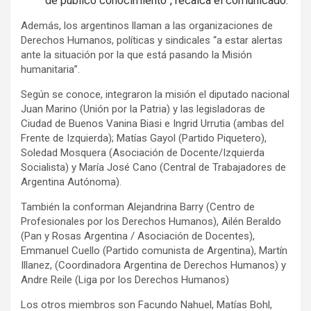
de público conocimiento”, recalca el comunicado.
e
Además, los argentinos llaman a las organizaciones de
m
Derechos Humanos, políticas y sindicales “a estar alertas
e
ante la situación por la que está pasando la Misión
n
humanitaria”.
t
Según se conoce, integraron la misión el diputado nacional
:
Juan Marino (Unión por la Patria) y las legisladoras de
Ciudad de Buenos Vanina Biasi e Ingrid Urrutia (ambas del
Frente de Izquierda); Matías Gayol (Partido Piquetero),
Soledad Mosquera (Asociación de Docente/Izquierda
Socialista) y María José Cano (Central de Trabajadores de
Argentina Autónoma).
También la conforman Alejandrina Barry (Centro de
Profesionales por los Derechos Humanos), Ailén Beraldo
(Pan y Rosas Argentina / Asociación de Docentes),
Emmanuel Cuello (Partido comunista de Argentina), Martín
Illanez, (Coordinadora Argentina de Derechos Humanos) y
Andre Reile (Liga por los Derechos Humanos)
Los otros miembros son Facundo Nahuel, Matías Bohl,