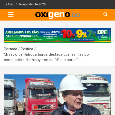
Skip
La Paz, 7 de agosto de 2026
to
content
A
d
v
Portada
Política
e
Ministro de Hidrocarburos destaca que las filas por
r
combustible disminuyeron de “días a horas”
t
i
s
e
m
e
n
t