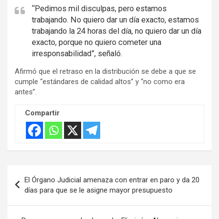
i
“Pedimos mil disculpas, pero estamos
trabajando. No quiero dar un día exacto, estamos
s
trabajando la 24 horas del día, no quiero dar un día
e
exacto, porque no quiero cometer una
m
irresponsabilidad”, señaló.
e
Afirmó que el retraso en la distribución se debe a que se
n
cumple “estándares de calidad altos” y “no como era
t
antes”.
:
Compartir
Navegación
El Órgano Judicial amenaza con entrar en paro y da 20
de
días para que se le asigne mayor presupuesto
entradas