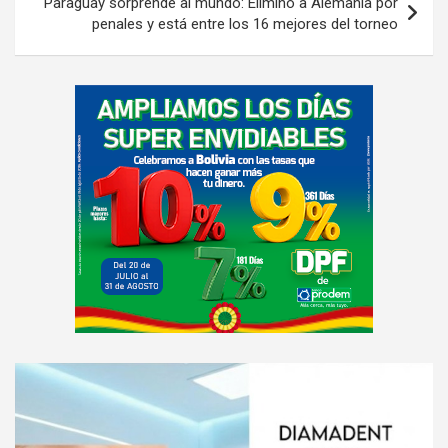
Paraguay sorprende al mundo: Eliminó a Alemania por
penales y está entre los 16 mejores del torneo
A
d
v
e
r
t
i
s
e
m
e
A
n
d
t
v
: