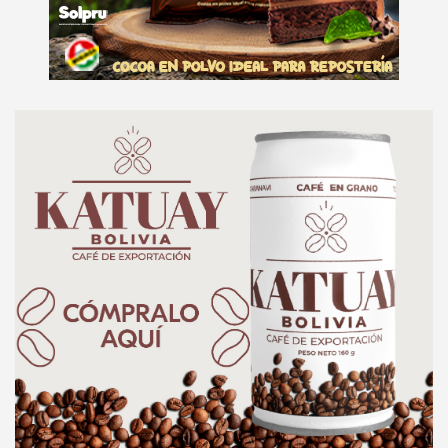
e
n
t
:
A
d
v
e
r
t
i
s
e
m
e
n
t