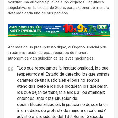
solicitar una audiencia pública a los órganos Ejecutivo y
Legislativo, en la ciudad de Sucre, para exponer de manera
detallada cada uno de sus pedidos.
A
d
v
Además de un presupuesto digno, el Órgano Judicial pide
e
la administración de esos recursos de manera
r
autonómica y en sujeción de las leyes nacionales.
t
i
“Los que respetamos la institucionalidad, los que
respetamos el Estado de derecho los que somos
s
garantes de una justicia en el país no somos
e
atendidos, pero a los que bloquean los que paran,
m
los que dejan de trabajar, a ellos sí los atienden;
e
entonces, ante esta situación de
n
desinstitucionalización, la justicia no descarta en
t
ir a medidas de protesta de manera escalonada”,
:
advirtió el presidente del TSJ, Romer Saucedo.