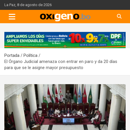
Skip
La Paz, 8 de agosto de 2026
to
content
A
d
v
Portada
Política
e
El Órgano Judicial amenaza con entrar en paro y da 20 días
r
para que se le asigne mayor presupuesto
t
i
s
e
m
e
n
t