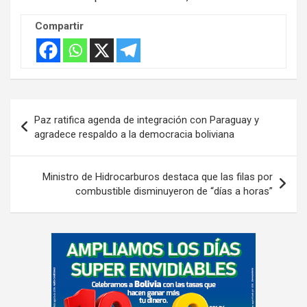
Compartir
Navegación
Paz ratifica agenda de integración con Paraguay y
de
agradece respaldo a la democracia boliviana
entradas
Ministro de Hidrocarburos destaca que las filas por
combustible disminuyeron de “días a horas”
A
d
v
e