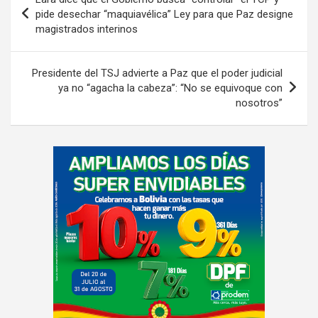
de
pide desechar “maquiavélica” Ley para que Paz designe
magistrados interinos
entradas
Presidente del TSJ advierte a Paz que el poder judicial
ya no “agacha la cabeza”: “No se equivoque con
nosotros”
A
d
v
e
r
t
i
s
e