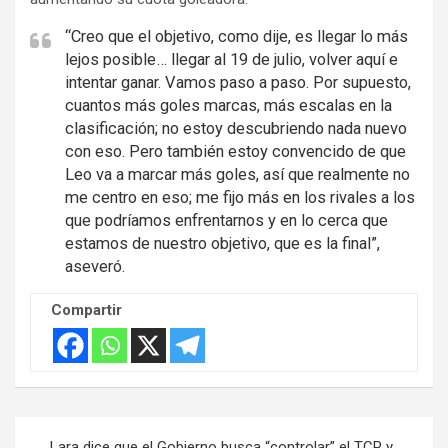
i
“Creo que el objetivo, como dije, es llegar lo más
s
lejos posible… llegar al 19 de julio, volver aquí e
e
intentar ganar. Vamos paso a paso. Por supuesto,
m
cuantos más goles marcas, más escalas en la
e
clasificación; no estoy descubriendo nada nuevo
n
con eso. Pero también estoy convencido de que
t
Leo va a marcar más goles, así que realmente no
:
me centro en eso; me fijo más en los rivales a los
que podríamos enfrentarnos y en lo cerca que
estamos de nuestro objetivo, que es la final”,
aseveró.
Compartir
Navegación
Lara dice que el Gobierno busca “controlar” el TCP y