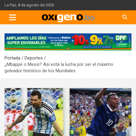
Skip
La Paz, 8 de agosto de 2026
to
content
A
d
v
Portada
Deportes
e
¿Mbappé o Messi? Así está la lucha por ser el máximo
r
goleador histórico de los Mundiales
t
i
s
e
m
e
n
t