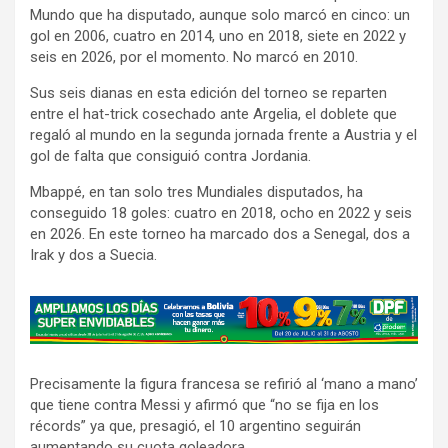
Mundo que ha disputado, aunque solo marcó en cinco: un
gol en 2006, cuatro en 2014, uno en 2018, siete en 2022 y
seis en 2026, por el momento. No marcó en 2010.
Sus seis dianas en esta edición del torneo se reparten
entre el hat-trick cosechado ante Argelia, el doblete que
regaló al mundo en la segunda jornada frente a Austria y el
gol de falta que consiguió contra Jordania.
Mbappé, en tan solo tres Mundiales disputados, ha
conseguido 18 goles: cuatro en 2018, ocho en 2022 y seis
en 2026. En este torneo ha marcado dos a Senegal, dos a
Irak y dos a Suecia.
A
d
v
Precisamente la figura francesa se refirió al ‘mano a mano’
e
que tiene contra Messi y afirmó que “no se fija en los
r
récords” ya que, presagió, el 10 argentino seguirán
t
aumentando su cuota goleadora.