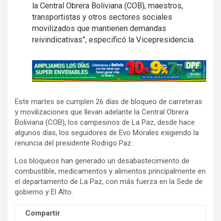
la Central Obrera Boliviana (COB), maestros,
transportistas y otros sectores sociales
movilizados que mantienen demandas
reivindicativas”, especificó la Vicepresidencia.
A
d
v
Este martes se cumplen 26 días de bloqueo de carreteras
e
y movilizaciones que llevan adelante la Central Obrera
r
Boliviana (COB), los campesinos de La Paz, desde hace
t
algunos días, los seguidores de Evo Morales exigiendo la
i
renuncia del presidente Rodrigo Paz.
s
Los bloqueos han generado un desabastecimiento de
e
combustible, medicamentos y alimentos principalmente en
m
el departamento de La Paz, con más fuerza en la Sede de
gobierno y El Alto.
e
n
Compartir
t