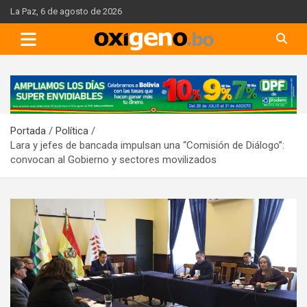
Skip
La Paz, 6 de agosto de 2026
to
content
A
d
v
Portada
Política
e
Lara y jefes de bancada impulsan una “Comisión de Diálogo”:
r
convocan al Gobierno y sectores movilizados
t
i
s
e
m
e
n
t