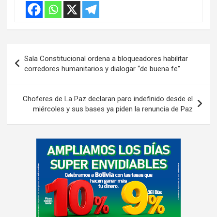
:
Navegación
Sala Constitucional ordena a bloqueadores habilitar
de
corredores humanitarios y dialogar “de buena fe”
entradas
Choferes de La Paz declaran paro indefinido desde el
miércoles y sus bases ya piden la renuncia de Paz
A
d
v
e
r
t