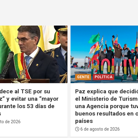
LÍTICA
POLÍTICA
ica que decidió cerrar
Paz anuncia que creará
terio de Turismo y crear
Comisionado para la In
cia porque tuvo
Institucional y la Justi
esultados en otros
la lucha contra la corr
6 de agosto de 2026
to de 2026