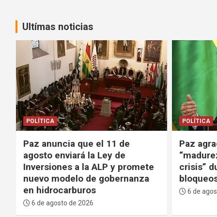
Ultímas noticias
POLÍTICA
GENTE
PO
Paz agradece al TSE por su
Paz expl
“madurez” y evitar una “mayor
el Minis
crisis” durante los 53 días de
una Agen
bloqueos
buenos r
países
6 de agosto de 2026
6 de agos