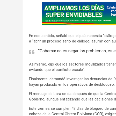
A
d
v
e
r
En ese sentido, señaló que el país necesita “diálog
t
a “abrir un proceso serio de diálogo, asumir con au
i
“Gobernar no es negar los problemas, es en
s
e
Asimismo, dijo que los sectores movilizados tienen
m
evitando que el conflicto escale”.
e
n
Finalmente, demandó investigar las denuncias de “
hayan producido en los operativos de desbloqueo.
t
:
El mensaje de Lara se da después de que la Central 
Gobierno, aunque enfatizando que las decisiones 
Este viernes se cumplen 43 días de bloqueo de carre
cabeza de la Central Obrera Boliviana (COB), exigie