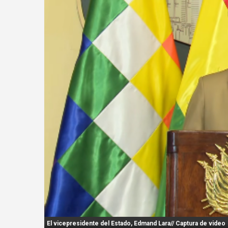
n
t
:
El vicepresidente del Estado, Edmand Lara// Captura de video