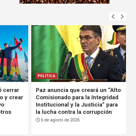
m
e
n
t
:
POLÍTICA
 un “Alto
Lara a Paz en la sesión por el 6
tegridad
de agosto: “Tenga la valentía de
cia” para
decir la verdad y reconocer los
upción
errores”
6 de agosto de 2026