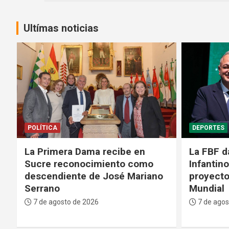
Ultímas noticias
DEPORTES
GENTE
La FBF da su respaldo a
Médicos 
Infantino tras su fallido
Bolivian
proyecto para privatizar el
fase crít
Mundial
paciente
7 de agosto de 2026
7 de agos