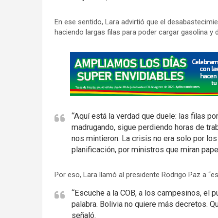
En ese sentido, Lara advirtió que el desabastecimi
haciendo largas filas para poder cargar gasolina y d
A
d
v
e
r
“Aquí está la verdad que duele: las filas p
t
madrugando, sigue perdiendo horas de traba
i
nos mintieron. La crisis no era solo por los
s
planificación, por ministros que miran papel
e
m
Por eso, Lara llamó al presidente Rodrigo Paz a “es
e
“Escuche a la COB, a los campesinos, el pu
n
palabra. Bolivia no quiere más decretos. Qu
t
señaló.