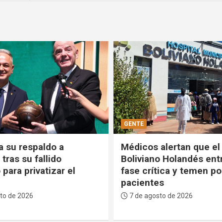
POLÍTICA
alertan que el Hospital
Comandante de las FF
o Holandés entra en
ratifica que defenderá 
ica y temen por los
estabilidad del Gobiern
s
voluntad del pueblo no
negocia”
to de 2026
7 de agosto de 2026