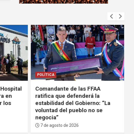
m
e
n
t
:
POLÍTICA
SEGURIDAD
AA
Tras ola de violencia, el
la
Gobierno anuncia que
o: “La
participará de la Coalición de
 se
las Américas contra los
carteles
7 de agosto de 2026