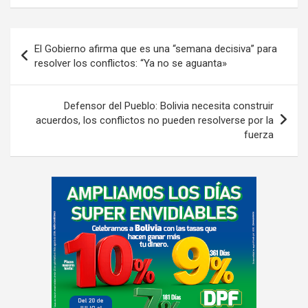
i
s
Navegación
e
El Gobierno afirma que es una “semana decisiva” para
de
m
resolver los conflictos: “Ya no se aguanta»
e
entradas
n
Defensor del Pueblo: Bolivia necesita construir
t
acuerdos, los conflictos no pueden resolverse por la
:
fuerza
A
d
v
e
r
t
i