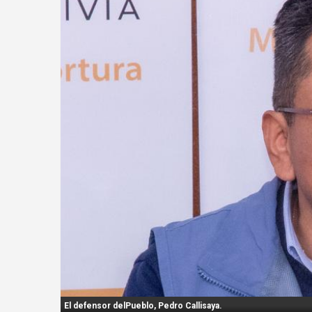
n
t
:
El defensor delPueblo, Pedro Callisaya.