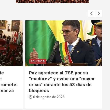
m
e
n
t
:
POLÍTICA
de
Paz agradece al TSE por su
e
“madurez” y evitar una “mayor
 promete
crisis” durante los 53 días de
rnanza
bloqueos
6 de agosto de 2026