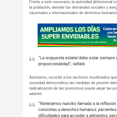
Frente a este escenario, la autoridad defensorial r
la población, atender las demandas sociales y ase
nacionales e internacionales de derechos humanos
A
d
v
e
r
“La respuesta estatal debe estar siempre g
t
proporcionalidad”, señaló.
i
s
Asimismo, recordó a los sectores movilizados que,
e
sociedad democrática, las medidas de presión debe
m
radicalización de las posiciones puede alejar las p
advirtió.
e
n
“Reiteramos nuestro llamado a la reflexión
t
concretas a derechos humanos: pacientes 
:
dificultades para acceder a alimentos, p