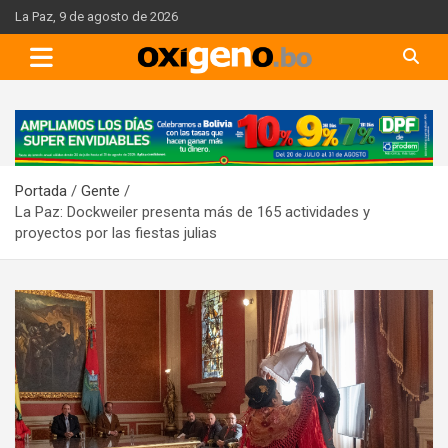
Skip
La Paz, 9 de agosto de 2026
to
content
A
d
v
Portada
Gente
e
La Paz: Dockweiler presenta más de 165 actividades y
r
proyectos por las fiestas julias
t
i
s
e
m
e
n
t