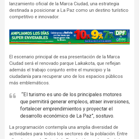
lanzamiento oficial de la Marca Ciudad, una estrategia
destinada a posicionar a La Paz como un destino turístico
competitivo e innovador.
A
d
v
El escenario principal de esa presentación de la Marca
e
Ciudad será el renovado parque Laikakota, que reflejan
r
además el trabajo conjunto entre el municipio y la
t
ciudadanía para recuperar uno de los espacios públicos
i
más emblemáticos.
s
“El turismo es uno de los principales motores
e
que permitirá generar empleos, atraer inversiones,
m
fortalecer emprendimientos y proyectar el
e
desarrollo económico de La Paz”, sostuvo.
n
La programación contempla una amplia diversidad de
t
actividades para todos los sectores de la población. Entre
: